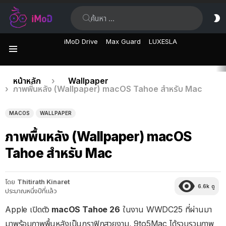
ค้นหา:
ส
ผิ
iMoD Drive
Max Guard
LUXESLA
เมนู
เรื่อง
คุณอยู่ที่นี่:
หน้าหลัก
Wallpaper
ภาพพื้นหลัง (Wallpaper) macOS Tahoe สำหรับ Mac
ล่าสุด
MACOS
WALLPAPER
ภาพพื้นหลัง (Wallpaper) macOS
Tahoe สำหรับ Mac
โดย
Thitirath Kinaret
6.6k
ดู
ประมาณหนึ่งปีที่แล้ว
Apple เปิดตัว
macOS Tahoe 26
ในงาน WWDC25 ที่ผ่านมา
มาพร้อมภาพพื้นหลังเป็นกราฟิกสวยงาม, 9to5Mac ได้รวบรวมภาพ