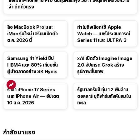
สื่อเผย iPhone 18 Pro ต้นทุนผลิตพุ่ง 38% เหตุราคาหน่วยความ
จำ ดีดตัวแรง
15:01
ลือ MacBook Pro และ
ทำไมถึงเลือกใช้ Apple
iMac รุ่นใหม่ เตรียมเปิดตัว
Watch — แชร์ประสบการณ์
ต.ค. 2026 นี้
Series 11 และ ULTRA 3
Samsung ทำ Yield ชิป
xAI เปิดตัว Imagine Image
HBM4 แตะ 80% เทียบชั้น
2.0 อัปเกรด Grok สร้าง
ผู้นำตลาดอย่าง SK Hynix
รูปภาพขั้นเทพ
ราคา iPhone 17 Series
รัฐบาลทรัมป์ ทุ่ม 1.2 พันล้าน
และ iPhone Air — อัปเดต
ดอลลาร์ ยุติฟาร์มกังหันลมใน
10 ส.ค. 2026
ทะเล
กำลังมาแรง