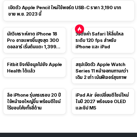
เปิดตัว Apple Pencil ใหม่ใช้พอร์ต USB-C ราคา 3,190 บาท
ขาย พ.ย. 2023 นี้
นักวิเคราะห์คาด iPhone 18
วิธีตั้งค่า Safari ให้ลื่นไหล
Pro อาจแพงขึ้นสูงสุด 300
ระดับ 120 fps สำหรับ
ดอลลาร์ เริ่มต้นแตะ 1,399
iPhone และ iPad
ดอลลาร์
Fitbit ซิงก์ข้อมูลไปยัง Apple
สรุปเปิดตัว Apple Watch
Health ได้แล้ว
Series 11 หน้าจอทนทานกว่า
เดิม 2 เท่า เน้นฟีเจอร์สุขภาพ
ลือ iPhone รุ่นครบรอบ 20 ปี
iPad Air จ่อเปลี่ยนดีไซน์ใหม่
ใช้หน้าจอใหญ่ขึ้น พร้อมดีไซน์
ในปี 2027 พร้อมจอ OLED
ไร้ขอบโค้งทั้งสี่ด้าน
และชิป M5