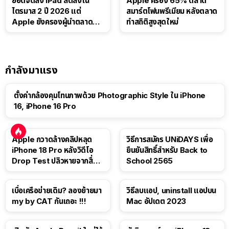
ยอดจัดส่ง iPad ลดลงใน
Apple ครอง 65% ตลาด
ไตรมาส 2 ปี 2026 แต่
สมาร์ตโฟนพรีเมียม หลังตลาด
Apple ยังครองผู้นำตลาด
ทำสถิติสูงสุดใหม่
แท็บเล็ต
กำลังมาแรง
ตั้งค่ากล้องคุมโทนภาพด้วย Photographic Style ใน iPhone
16, iPhone 16 Pro
Apple กวาดล้างคลิปหลุด
วิธีการสมัคร UNiDAYS เพื่อ
iPhone 18 Pro หลังวิดีโอ
ยืนยันสิทธิ์สำหรับ Back to
Drop Test ปลิวหายจากสื่อ
School 2565
โซเชียล
เบื่อเครือข่ายเดิม? ลองย้ายมา
วิธีลบแอป, uninstall แอปบน
my by CAT กันเถอะ !!!
Mac อัปเดต 2023