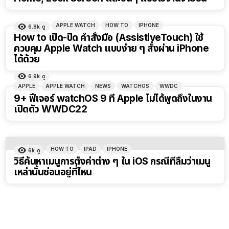
APPLE WATCH
HOW TO
IPHONE
6.8k
ดู
How to เปิด-ปิด คำสั่งมือ (AssistiveTouch) ใช้
ควบคุม Apple Watch แบบง่าย ๆ สั่งผ่าน iPhone
ได้ด้วย
6.9k
ดู
APPLE
APPLE WATCH
NEWS
WATCHOS
WWDC
9+ ฟีเจอร์ watchOS 9 ที่ Apple ไม่ได้พูดถึงในงาน
เปิดตัว WWDC22
HOW TO
IPAD
IPHONE
6k
ดู
วิธีค้นหาเมนูการตั้งค่าต่าง ๆ ใน iOS กรณีที่ลืมว่าเมนู
เหล่านั้นซ่อนอยู่ที่ไหน