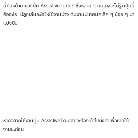
นี่คือหน้าตาของปุ่ม AssistiveTouch ซึ่งหลาย ๆ คนอาจจะไม่รู้ว่าปุ่มนี้
คืออะไร มีลูกเล่นอะไรให้ใช้งานบ้าง ทีมงานมีเทคนิคเล็ก ๆ น้อย ๆ มา
แบ่งปัน
หากอยากใช้งานปุ่ม AssistiveTouch จะต้องเข้าไปตั้งค่าเพื่อเปิดใช้
งานซะก่อน