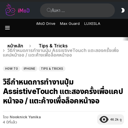
ค้นหา:
ส
ผิ
iMoD Drive
Max Guard
LUXESLA
เมนู
เรื่อง
คุณอยู่ที่นี่:
หน้าหลัก
Tips & Tricks
วิธีกำหนดการทำงานปุ่ม AssistiveTouch แตะสองครั้งเพื่อ
ล่าสุด
แคปหน้าจอ / แตะค้างเพื่อล็อคหน้าจอ
HOW TO
IPHONE
TIPS & TRICKS
วิธีกำหนดการทำงานปุ่ม
AssistiveTouch แตะสองครั้งเพื่อแคป
หน้าจอ / แตะค้างเพื่อล็อคหน้าจอ
โดย
Nooknick Yanika
46.2k
ดู
4 ปีที่แล้ว