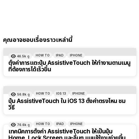
คุณอาจชอบเรื่องราวเหล่านี้
HOW TO
IPAD
IPHONE
46.5k
ดู
ตั้งค่าการแตะปุ่ม AssistiveTouch ให้ทำงานตามเมนู
ที่ต้องการได้เร็วขึ้น
HOW TO
IOS 13
IPHONE
56.8k
ดู
ปุ่ม AssistiveTouch ใน iOS 13 ตั้งค่าตรงไหน ชม
วิธี
HOW TO
IPAD
IPHONE
76.6k
ดู
เทคนิคการตั้งค่า AssistiveTouch ให้เป็นปุ่ม
Home, Lock Screen และอื่นๆ แบบใช้งานง่ายขึ้น