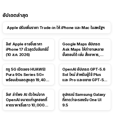
อัปเดตล่าสุด
Apple ปรับเพิ่มราคา Trade-in ให้ iPhone และ Mac ในสหรัฐฯ
ลือ! Apple อาจขึ้นราคา
Google Maps อัปเกรด
iPhone 17 เร็วสุดวันจันทร์นี้
Ask Maps ให้ทำงานหลาย
(10 ส.ค. 2026)
ขั้นตอนได้ เช่น สั่งอาหาร,
ติดตามขนส่งสาธารณะ
ทรู 5G เปิดจอง HUAWEI
OpenAI อัปเกรด GPT-5.6
Pura 90s Series 5G+
Sol ใหม่ สำหรับผู้ใช้ Plus
พร้อมส่วนลดสูงสุด 19,400
และ Pro และขยาย GPT-5.6
บาท
Luna ให้ผู้ใช้ฟรี
ลือ! ลำโพง AI ตัวใหม่จาก
อุปกรณ์ Samsung Galaxy
OpenAI ขนาดเท่าลูกฮอกกี้
ที่คาดว่าจะรองรับ One UI
คาดราคาเริ่มราว 10,000
9.5
บาท