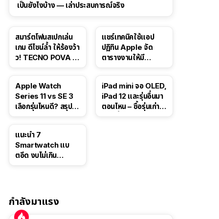
เป็นยังไงบ้าง — เล่าประสบการณ์จริง
29:34
18:35
สมาร์ตโฟนสเปกเล่น
แชร์เทคนิคใช้แอป
เกม ดีไซน์ล้ำ ให้ร้องว้า
ปฏิทิน Apple จัด
ว! TECNO POVA 8
ตารางงานให้มี
Series
ประสิทธิภาพ
8:14
Apple Watch
iPad mini จอ OLED,
Series 11 vs SE 3
iPad 12 และรุ่นอื่นมา
เลือกรุ่นไหนดี? สรุป
ตอนไหน – ซื้อรุ่นเก่า
ครบจบในคลิปเดียว!
ตอนนี้เลยดีรึเปล่า?
แนะนำ 7
Smartwatch แบ
ตอึด งบไม่เกิน
10,000 บาท
กำลังมาแรง