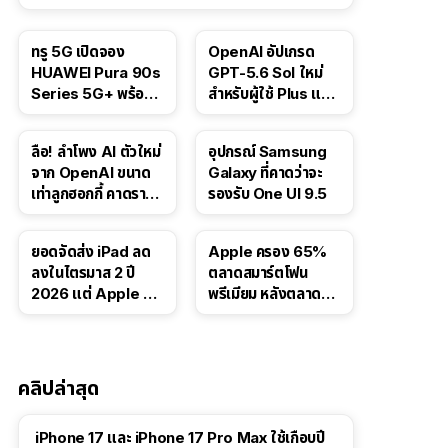
ทรู 5G เปิดจอง
OpenAI อัปเกรด
HUAWEI Pura 90s
GPT-5.6 Sol ใหม่
Series 5G+ พร้อม
สำหรับผู้ใช้ Plus และ
ส่วนลดสูงสุด 19,400
Pro และขยาย GPT-
บาท
5.6 Luna ให้ผู้ใช้ฟรี
ลือ! ลำโพง AI ตัวใหม่
อุปกรณ์ Samsung
จาก OpenAI ขนาด
Galaxy ที่คาดว่าจะ
เท่าลูกฮอกกี้ คาดราคา
รองรับ One UI 9.5
เริ่มราว 10,000 บาท
ยอดจัดส่ง iPad ลด
Apple ครอง 65%
ลงในไตรมาส 2 ปี
ตลาดสมาร์ตโฟน
2026 แต่ Apple ยัง
พรีเมียม หลังตลาดทำ
ครองผู้นำตลาด
สถิติสูงสุดใหม่
แท็บเล็ต
คลิปล่าสุด
41:47
iPhone 17 และ iPhone 17 Pro Max ใช้เกือบปี