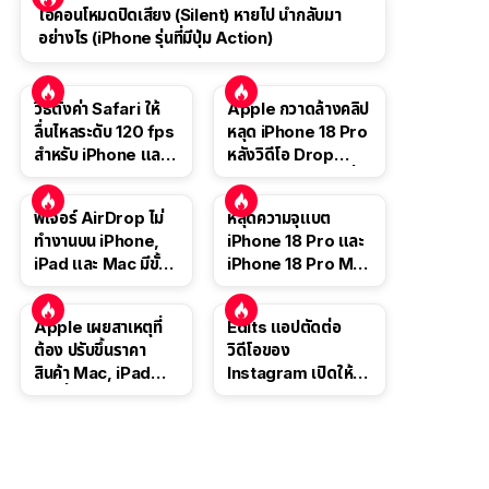
ไอคอนโหมดปิดเสียง (Silent) หายไป นำกลับมา
อย่างไร (iPhone รุ่นที่มีปุ่ม Action)
วิธีตั้งค่า Safari ให้
Apple กวาดล้างคลิป
ลื่นไหลระดับ 120 fps
หลุด iPhone 18 Pro
สำหรับ iPhone และ
หลังวิดีโอ Drop
iPad
Test ปลิวหายจากสื่อ
โซเชียล
ฟีเจอร์ AirDrop ไม่
หลุดความจุแบต
ทำงานบน iPhone,
iPhone 18 Pro และ
iPad และ Mac มีขั้น
iPhone 18 Pro Max
ตอนแก้ไขอย่างไร
จากข้อมูลการรับรอง
ในจีน
Apple เผยสาเหตุที่
Edits แอปตัดต่อ
ต้อง ปรับขึ้นราคา
วิดีโอของ
สินค้า Mac, iPad
Instagram เปิดให้
และอื่น ๆ
โหลดแล้ว! ใช้ฟรี!