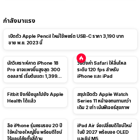
กำลังมาแรง
เปิดตัว Apple Pencil ใหม่ใช้พอร์ต USB-C ราคา 3,190 บาท
ขาย พ.ย. 2023 นี้
นักวิเคราะห์คาด iPhone 18
วิธีตั้งค่า Safari ให้ลื่นไหล
Pro อาจแพงขึ้นสูงสุด 300
ระดับ 120 fps สำหรับ
ดอลลาร์ เริ่มต้นแตะ 1,399
iPhone และ iPad
ดอลลาร์
Fitbit ซิงก์ข้อมูลไปยัง Apple
สรุปเปิดตัว Apple Watch
Health ได้แล้ว
Series 11 หน้าจอทนทานกว่า
เดิม 2 เท่า เน้นฟีเจอร์สุขภาพ
ลือ iPhone รุ่นครบรอบ 20 ปี
iPad Air จ่อเปลี่ยนดีไซน์ใหม่
ใช้หน้าจอใหญ่ขึ้น พร้อมดีไซน์
ในปี 2027 พร้อมจอ OLED
ไร้ขอบโค้งทั้งสี่ด้าน
และชิป M5