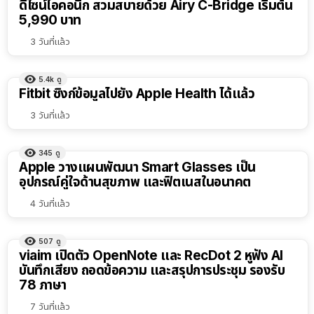
ดีไซน์ไอคอนิก สวมสบายด้วย Airy C-Bridge เริ่มต้น
5,990 บาท
3 วันที่แล้ว
5.4k
ดู
Fitbit ซิงก์ข้อมูลไปยัง Apple Health ได้แล้ว
3 วันที่แล้ว
345
ดู
Apple วางแผนพัฒนา Smart Glasses เป็น
อุปกรณ์คู่ใจด้านสุขภาพ และฟิตเนสในอนาคต
4 วันที่แล้ว
507
ดู
viaim เปิดตัว OpenNote และ RecDot 2 หูฟัง AI
บันทึกเสียง ถอดข้อความ และสรุปการประชุม รองรับ
78 ภาษา
7 วันที่แล้ว