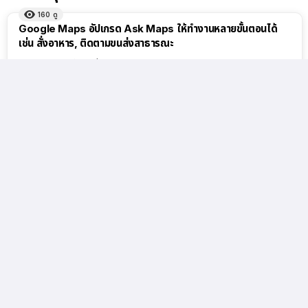
160
ดู
Google Maps อัปเกรด Ask Maps ให้ทำงานหลายขั้นตอนได้
เช่น สั่งอาหาร, ติดตามขนส่งสาธารณะ
ประมาณ 5 ชั่วโมงที่แล้ว
190
ดู
120
ดู
ทรู 5G เปิดจอง HUAWEI
OpenAI อัปเกรด GPT-5.6
Pura 90s Series 5G+
Sol ใหม่ สำหรับผู้ใช้ Plus
พร้อมส่วนลดสูงสุด 19,400
และ Pro และขยาย GPT-5.6
บาท
Luna ให้ผู้ใช้ฟรี
ประมาณ 5 ชั่วโมงที่แล้ว
ประมาณ 6 ชั่วโมงที่แล้ว
120
ดู
130
ดู
ลือ! ลำโพง AI ตัวใหม่จาก
อุปกรณ์ Samsung Galaxy
OpenAI ขนาดเท่าลูกฮอกกี้
ที่คาดว่าจะรองรับ One UI
คาดราคาเริ่มราว 10,000
9.5
บาท
ประมาณ 6 ชั่วโมงที่แล้ว
ประมาณ 7 ชั่วโมงที่แล้ว
110
ดู
120
ดู
ยอดจัดส่ง iPad ลดลงใน
Apple ครอง 65% ตลาด
ไตรมาส 2 ปี 2026 แต่
สมาร์ตโฟนพรีเมียม หลังตลาด