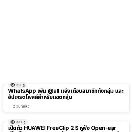
213
ดู
WhatsApp เพิ่ม @all แจ้งเตือนสมาชิกทั้งกลุ่ม และ
อัปเกรดโพลล์สำหรับแชตกลุ่ม
2 วันที่แล้ว
337
ดู
เปิดตัว HUAWEI FreeClip 2 S หูฟัง Open-ear