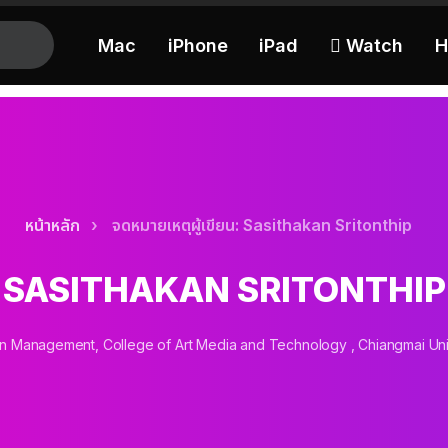
Mac
iPhone
iPad
 Watch
H
หน้าหลัก
จดหมายเหตุผู้เขียน: Sasithakan Sritonthip
SASITHAKAN SRITONTHIP
 Management, College of Art Media and Technology , Chiangmai Uni