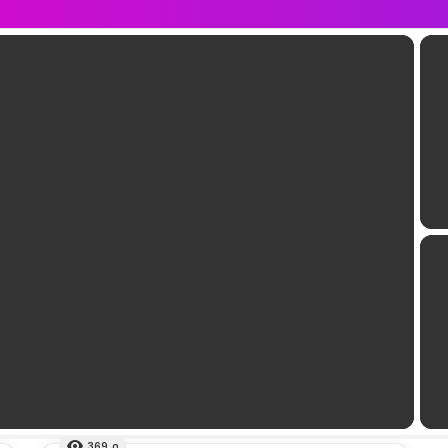
369
ดู