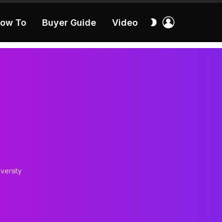
เข้า
สลับ
ow To
Buyer Guide
Video
สู่
ผิว
ระบบ
40:16
versity