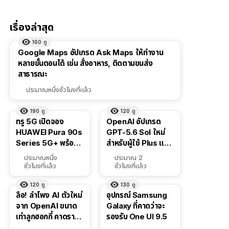
เรื่องล่าสุด
160
ดู
Google Maps อัปเกรด Ask Maps ให้ทำงาน
หลายขั้นตอนได้ เช่น สั่งอาหาร, ติดตามขนส่ง
สาธารณะ
ประมาณหนึ่งชั่วโมงที่แล้ว
190
ดู
120
ดู
ทรู 5G เปิดจอง
OpenAI อัปเกรด
HUAWEI Pura 90s
GPT-5.6 Sol ใหม่
Series 5G+ พร้อม
สำหรับผู้ใช้ Plus และ
ส่วนลดสูงสุด 19,400
Pro และขยาย GPT-
ประมาณหนึ่ง
ประมาณ 2
บาท
5.6 Luna ให้ผู้ใช้ฟรี
ชั่วโมงที่แล้ว
ชั่วโมงที่แล้ว
120
ดู
130
ดู
ลือ! ลำโพง AI ตัวใหม่
อุปกรณ์ Samsung
จาก OpenAI ขนาด
Galaxy ที่คาดว่าจะ
เท่าลูกฮอกกี้ คาดราคา
รองรับ One UI 9.5
เริ่มราว 10,000 บาท