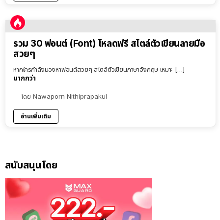
รวม 30 ฟอนต์ (Font) โหลดฟรี สไตล์ตัวเขียนลายมือ
สวยๆ
หากใครกำลังมองหาฟอนต์สวยๆ สไตล์ตัวเขียนภาษาอังกฤษ เหมาะ […]
มากกว่า
โดย
Nawaporn Nithiprapakul
อ่านเพิ่มเติม
สนับสนุนโดย