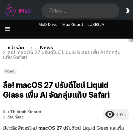
ค้นหา:
ส
ผิ
iMoD Drive
Max Guard
LUXESLA
เมนู
เรื่อง
คุณอยู่ที่นี่:
หน้าหลัก
News
ลือ! macOS 27 ปรับดีไซน์ Liquid Glass เพิ่ม AI จัดกลุ่ม
ล่าสุด
แท็บ Safari
NEWS
ลือ! macOS 27 ปรับดีไซน์ Liquid
Glass เพิ่ม AI จัดกลุ่มแท็บ Safari
โดย
Thitirath Kinaret
6.2k
ดู
3 เดือนที่แล้ว
มีข่าวลือฟีเจอร์ใหม่
macOS 27 ป
รับดีไซน์ Liquid Glass และเพิ่ม