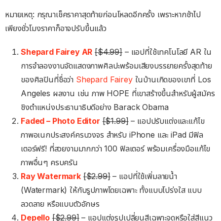
หมายเหตุ: กรุณาเช็คราคาสุดท้ายก่อนโหลดอีกครั้ง เพราะหากช้าไป
เพียงชั่วโมงราคาก็อาจปรับขึ้นแล้ว
Shepard Fairey AR
[$4.99]
– แอปที่ใช้เทคโนโลยี AR ใน
การจำลองงานจัดแสดงภาพศิลปะพร้อมเสียงบรรยายครั้งสุดท้าย
ของศิลปินที่ชื่อว่า
Shepard Fairey
ในบ้านเกิดของเขาที่ Los
Angeles ผลงาน เช่น ภาพ HOPE ที่เขาสร้างขึ้นสำหรับผู้สมัคร
ชิงตำแหน่งประธานาธิบดีอย่าง Barack Obama
Faded – Photo Editor
[$1.99]
– แอปปรับแต่งและแก้ไข
ภาพอเนกประสงค์ครบวงจร สำหรับ iPhone และ iPad มีฟิล
เตอร์ฟรี! ที่สวยงามมากกว่า 100 ฟิลเตอร์ พร้อมเครื่องมือแก้ไข
ภาพอื่นๆ ครบครัน
Ray Watermark
[$2.99]
– แอปที่ใช้เพิ่มลายน้ำ
(Watermark) ให้กับรูปภาพโดยเฉพาะ ทั้งแบบโปร่งใส แบบ
ลวดลาย หรือแบบตัวอักษร
Depello
[$2.99]
– แอปแต่งรูปเปลี่ยนสีเฉพาะจุดหรือใส่สีแนว