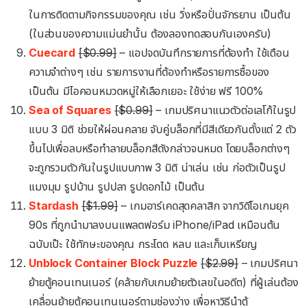
ในการติดตามกิจกรรมของคุณ เช่น วิ่งหรือปั่นจักรยาน เป็นต้น
(ในส่วนของความแม่นยำนั้น ต้องลองทดสอบกันเองครับ)
Cuecard
[$0.99]
– แอปจดบันทึกรายการที่ต้องทำ ใช้เตือน
ความจำต่างๆ เช่น รายการงานที่ต้องทำหรือรายการซื้อของ
เป็นต้น มีไอคอนหมวดหมู่ให้เลือกเยอะ ใช้ง่าย ฟรี 100%
Sea of Squares
[$0.99]
– เกมปริศนาแนวตัวต่อเลโก้ในรูป
แบบ 3 มิติ ช่วยให้ผ่อนคลาย จับคู่บล็อกที่มีสีเดียวกันตั้งแต่ 2 ตัว
ขึ้นไปเพื่อลบหรือทำลายบล็อกสีดังกล่าวจนหมด โดยบล็อกต่างๆ
จะถูกรวมตัวกันในรูปแบบภาพ 3 มิติ น่าเล่น เช่น ก่อตัวเป็นรูป
แมงมุม รูปบ้าน รูปปลา รูปดอกไม้ เป็นต้น
Stardash
[$1.99]
– เกมอาร์เคดสุดคลาสิก จากวิดีโอเกมยุค
90s ที่ถูกนำมาลงบนแพลตฟอร์ม iPhone/iPad เหมือนต้น
ฉบับเป๊ะ ใช้ทักษะของคุณ กระโดด หลบ และเก็บเหรียญ
Unblock Container Block Puzzle
[$2.99]
– เกมปริศนา
ย้ายตู้คอนเทนเนอร์ (คล้ายกับเกมย้ายตัวเลขในอดีต) ที่ผู้เล่นต้อง
เคลื่อนย้ายตู้คอนเทนเนอร์ตามช่องว่าง เพื่อหาวิธีนำตู้