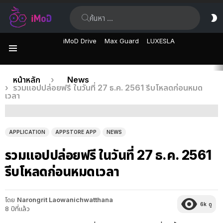
ค้นหา:
ส
ผิ
iMoD Drive
Max Guard
LUXESLA
เมนู
เรื่อง
คุณอยู่ที่นี่:
หน้าหลัก
News
รวมแอปปล่อยฟรี ในวันที่ 27 ธ.ค. 2561 รีบโหลดก่อนหมด
ล่าสุด
เวลา
APPLICATION
APPSTORE APP
NEWS
รวมแอปปล่อยฟรี ในวันที่ 27 ธ.ค. 2561
รีบโหลดก่อนหมดเวลา
โดย
Narongrit Laowanichwatthana
6k
ดู
8 ปีที่แล้ว