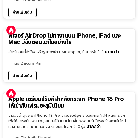
อ่านเพิ่มเติม
ฟีเจอร์ AirDrop ไม่ทำงานบน iPhone, iPad และ
Mac มีขั้นตอนแก้ไขอย่างไร
มากกว่า
สำหรับคนที่ส่งไฟล์หรือรูปภาพผ่าน AirDrop อยู่เป็นประจำ […]
โดย
Zakura Kim
อ่านเพิ่มเติม
Apple เตรียมปรับสีฝาหลังกระจก iPhone 18 Pro
ให้เข้ากับเฟรมอะลูมิเนียม
ข่าวลือล่าสุดเผย iPhone 18 Pro อาจปรับปรุงกระบวนการทำสีฝาหลังกระจก
เพื่อให้สีตรงกับเฟรมอะลูมิเนียมได้แนบเนียนขึ้น พร้อมปรับโครงสร้างภายในใหม่
มากกว่า
และคาดว่าดีไซน์ภายนอกจะยังคงเดิมไปอีก 2-3 รุ่น
โดย
Thitirath Kinaret