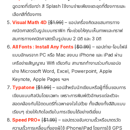
ฉูดฉาดที่เรียกว่า สี Splash ใช้งานง่ายเพียงแตะจุดที่ต้องการและ
เลือกสีที่ต้องการ
Visual Math 4D
[$1.99]
– แอปเครื่องคิดเลขสมการทาง
คณิตศาสตร์ในรูปแบบกราฟิก ที่จะช่วยให้คุณเห็นภาพและกราฟ
สมการทางคณิตศาสตร์ในรูปแบบ 2 มิติ และ 3 มิติ
All Fonts : Install Any Fonts
[$0.99]
– แอปถ่าย-โอนไฟล์
แบบอักษรจาก PC หรือ Mac ลงบน iPhone และ iPad ผ่าน
เครือข่ายสัญญาณ Wifi เดียวกัน สามารถทำงานร่วมกับแอปอ
ย่าง Microsoft Word, Excel, Powerpoint, Apple
Keynote, Apple Pages ฯลฯ
Typatone
[$1.99]
– แอปสำหรับนักเขียนหรือผู้ที่ชื่นชอบการ
เขียนแบบศิลปินโดยเฉพาะ เพราะการพิมพ์ตัวอักษรแต่ละตัวจะ
สอดคล้องกับโน้ตดนตรีที่เฉพาะจงใจไปด้วย ทั้งเสียงทั้งสีสันแบบ
เรียบๆ ช่วยให้เกิดไอเดียในการเขียนได้อย่างดีเยี่ยม
Speed PRO+
[$1.99]
– แอปตรวจจับความเร็วหรือมาตรวัด
ความเร็วการเคลื่อนที่ของผู้ใช้ iPhone/iPad โดยการใช้ GPS