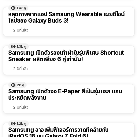
1.4k
ดู
หลุดภาพจากแอป Samsung Wearable เผยดีไซน์
ใหม่ของ Galaxy Buds 3!
2 ปีที่แล้ว
1.3k
ดู
Samsung เปิดตัวรองเท้าผ้าใบรุ่นพิเศษ Shortcut
Sneaker ผลิตเพียง 6 คู่เท่านั้น!
2 ปีที่แล้ว
2k
ดู
Samsung เปิดตัวจอ E-Paper สีเป็นรุ่นแรก แถม
ประหยัดพลังงาน
2 ปีที่แล้ว
1.2k
ดู
Samsung อาจเพิ่มฟีเจอร์การวาดที่คล้ายกับ
iPadOS 18 บน Galaxy Z Fold 6!