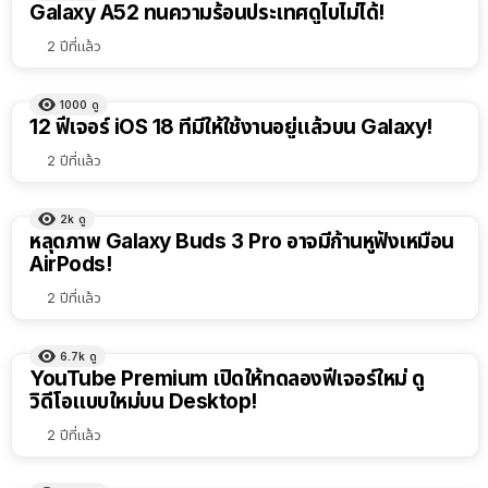
Galaxy A52 ทนความร้อนประเทศดูไบไม่ได้!
2 ปีที่แล้ว
1000
ดู
12 ฟีเจอร์ iOS 18 ที่มีให้ใช้งานอยู่แล้วบน Galaxy!
2 ปีที่แล้ว
2k
ดู
หลุดภาพ Galaxy Buds 3 Pro อาจมีก้านหูฟังเหมือน
AirPods!
2 ปีที่แล้ว
6.7k
ดู
YouTube Premium เปิดให้ทดลองฟีเจอร์ใหม่ ดู
วิดีโอแบบใหม่บน Desktop!
2 ปีที่แล้ว