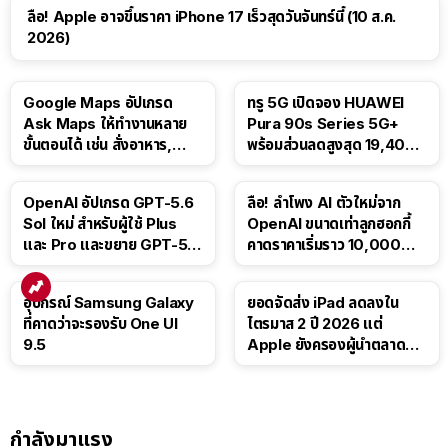
ลือ! Apple อาจขึ้นราคา iPhone 17 เร็วสุดวันจันทร์นี้ (10 ส.ค.
2026)
Google Maps อัปเกรด
ทรู 5G เปิดจอง HUAWEI
Ask Maps ให้ทำงานหลาย
Pura 90s Series 5G+
ขั้นตอนได้ เช่น สั่งอาหาร,
พร้อมส่วนลดสูงสุด 19,400
ติดตามขนส่งสาธารณะ
บาท
OpenAI อัปเกรด GPT-5.6
ลือ! ลำโพง AI ตัวใหม่จาก
Sol ใหม่ สำหรับผู้ใช้ Plus
OpenAI ขนาดเท่าลูกฮอกกี้
และ Pro และขยาย GPT-5.6
คาดราคาเริ่มราว 10,000
Luna ให้ผู้ใช้ฟรี
บาท
อุปกรณ์ Samsung Galaxy
ยอดจัดส่ง iPad ลดลงใน
ที่คาดว่าจะรองรับ One UI
ไตรมาส 2 ปี 2026 แต่
9.5
Apple ยังครองผู้นำตลาด
แท็บเล็ต
กำลังมาแรง