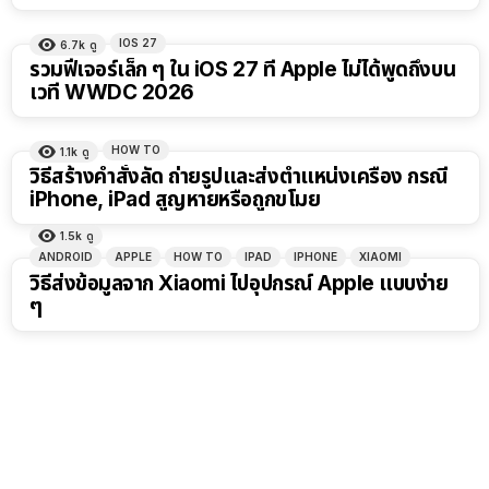
IOS 27
6.7k
ดู
รวมฟีเจอร์เล็ก ๆ ใน iOS 27 ที่ Apple ไม่ได้พูดถึงบน
เวที WWDC 2026
HOW TO
1.1k
ดู
วิธีสร้างคำสั่งลัด ถ่ายรูปและส่งตำแหน่งเครื่อง กรณี
iPhone, iPad สูญหายหรือถูกขโมย
1.5k
ดู
ANDROID
APPLE
HOW TO
IPAD
IPHONE
XIAOMI
วิธีส่งข้อมูลจาก Xiaomi ไปอุปกรณ์ Apple แบบง่าย
ๆ