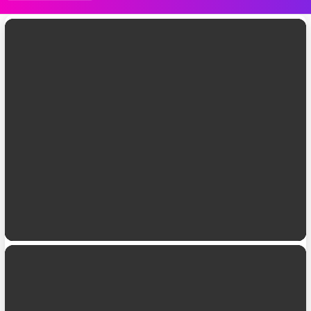
แอ
ป
ล่าสุด
WhatsApp เพิ่ม @all แจ้งเตือนสมาชิกทั้ง
กลุ่ม และอัปเกรดโพลล์สำหรับแชตกลุ่ม