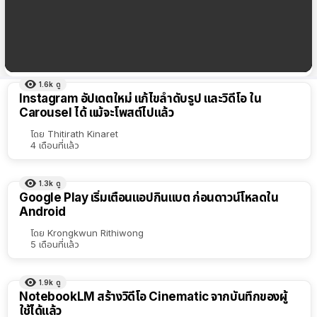
Instagram เตรียมยุติ End-to-End Encryption การ
เข้ารหัสข้อความใน DM เริ่ม 8 พ.ค. นี้
1.6k
ดู
ผลลัพธ์
Instagram อัปเดตใหม่ แก้ไขลำดับรูป และวิดีโอ ใน
ทั้งหมด
Carousel ได้ แม้จะโพสต์ไปแล้ว
เรียง
โดย
Thitirath Kinaret
4 เดือนที่แล้ว
ตาม
ตัว
1.3k
ดู
เลือก
Google Play เริ่มเตือนแอปกินแบต ก่อนดาวน์โหลดใน
Android
โดย
Krongkwun Rithiwong
5 เดือนที่แล้ว
1.9k
ดู
NotebookLM สร้างวิดีโอ Cinematic จากบันทึกของผู้
ใช้ได้แล้ว