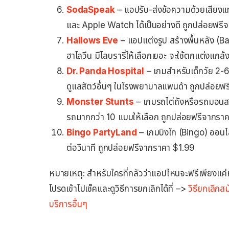
SodaSpeak
– แอปรับ-ส่งข้อความด้วยเสียงแ
และ Apple Watch ได้เป็นอย่างดี ถูกปล่อยฟร
Hallows Eve
– แอปแต่งรูป สร้างพื้นหลัง (Ba
ฮาโลวีน มีไลบรารี่ให้เลือกเยอะ จะใช้ตกแต่งแกล
Dr. Panda Hospital
– เกมสำหรับเด็กวัย 2-6 ข
ดูแลสัตว์อื่นๆ ในโรงพยาบาลแพนด้า ถูกปล่อย
Monster Stunts
– เกมรถไต่ถังหรือรถมอนสเ
รถมากกว่า 10 แบบให้เลือก ถูกปล่อยฟรีจากรา
Bingo PartyLand
– เกมบิงโก (Bingo) ออนไลน
ต่อวินาที ถูกปล่อยฟรีจากราคา $1.99
หมายเหตุ: สำหรับใครที่กลัวว่าแอปไหนจะฟรีเพียงแค่หนึ
โปรดเข้าไปเช็คและดูวิธีการยกเลิกได้ที่ –>
วิธียกเลิก
บริการอื่นๆ