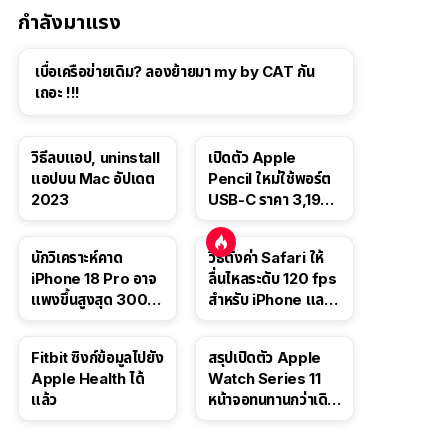
กำลังมาแรง
เบื่อเครือข่ายเดิม? ลองย้ายมา my by CAT กัน
เถอะ !!!
วิธีลบแอป, uninstall
เปิดตัว Apple
แอปบน Mac อัปเดต
Pencil ใหม่ใช้พอร์ต
2023
USB-C ราคา 3,190
บาท ขาย พ.ย. 2023
นี้
นักวิเคราะห์คาด
วิธีตั้งค่า Safari ให้
iPhone 18 Pro อาจ
ลื่นไหลระดับ 120 fps
แพงขึ้นสูงสุด 300
สำหรับ iPhone และ
ดอลลาร์ เริ่มต้นแตะ
iPad
1,399 ดอลลาร์
Fitbit ซิงก์ข้อมูลไปยัง
สรุปเปิดตัว Apple
Apple Health ได้
Watch Series 11
แล้ว
หน้าจอทนทานกว่าเดิม
2 เท่า เน้นฟีเจอร์
สุขภาพ