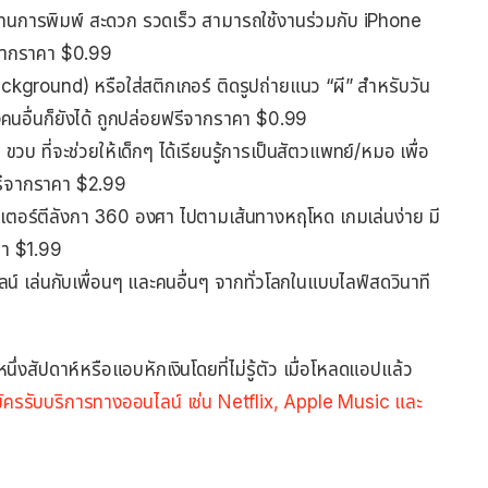
ทนการพิมพ์ สะดวก รวดเร็ว สามารถใช้งานร่วมกับ iPhone
ีจากราคา $0.99
ckground) หรือใส่สติกเกอร์ ติดรูปถ่ายแนว “ผี” สำหรับวัน
้งคนอื่นก็ยังได้ ถูกปล่อยฟรีจากราคา $0.99
วบ ที่จะช่วยให้เด็กๆ ได้เรียนรู้การเป็นสัตวแพทย์/หมอ เพื่อ
ฟรีจากราคา $2.99
ตอร์ตีลังกา 360 องศา ไปตามเส้นทางหฤโหด เกมเล่นง่าย มี
คา $1.99
์ เล่นกับเพื่อนๆ และคนอื่นๆ จากทั่วโลกในแบบไลฟ์สดวินาที
่งสัปดาห์หรือแอบหักเงินโดยที่ไม่รู้ตัว เมื่อโหลดแอปแล้ว
สมัครรับบริการทางออนไลน์ เช่น Netflix, Apple Music และ