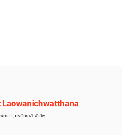
t Laowanichwatthana
ฟต์แวร์, มหาวิทยาลัยพัายัพ