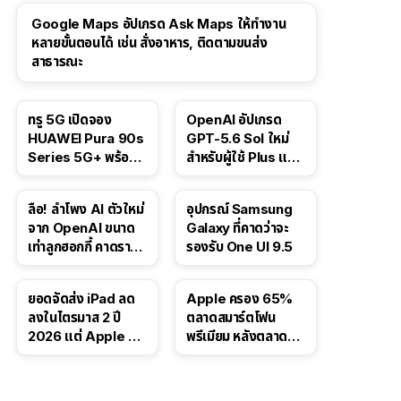
Google Maps อัปเกรด Ask Maps ให้ทำงาน
หลายขั้นตอนได้ เช่น สั่งอาหาร, ติดตามขนส่ง
สาธารณะ
ทรู 5G เปิดจอง
OpenAI อัปเกรด
HUAWEI Pura 90s
GPT-5.6 Sol ใหม่
Series 5G+ พร้อม
สำหรับผู้ใช้ Plus และ
ส่วนลดสูงสุด 19,400
Pro และขยาย GPT-
บาท
5.6 Luna ให้ผู้ใช้ฟรี
ลือ! ลำโพง AI ตัวใหม่
อุปกรณ์ Samsung
จาก OpenAI ขนาด
Galaxy ที่คาดว่าจะ
เท่าลูกฮอกกี้ คาดราคา
รองรับ One UI 9.5
เริ่มราว 10,000 บาท
ยอดจัดส่ง iPad ลด
Apple ครอง 65%
ลงในไตรมาส 2 ปี
ตลาดสมาร์ตโฟน
2026 แต่ Apple ยัง
พรีเมียม หลังตลาดทำ
ครองผู้นำตลาด
สถิติสูงสุดใหม่
แท็บเล็ต