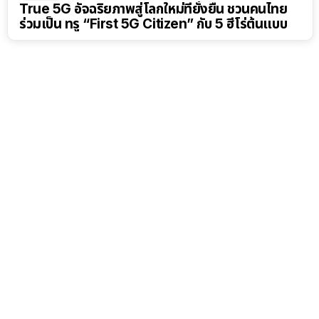
True 5G อัจฉริยภาพสู่โลกใหม่ที่ยั่งยืน ชวนคนไทย
ร่วมเป็น ทรู “First 5G Citizen” กับ 5 ฮีโร่ต้นแบบ