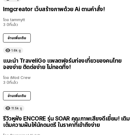
Imgcreator เว็บสร้างภาพด้วย Ai ตามคำสั่ง!
โดย
tammytt
3 ปีที่แล้ว
อ่านเพิ่มเติม
1.6k
ดู
แนะนำ TraveliGo แพลตฟอร์มท่องเที่ยวของคนไทย
จองง่าย ติดต่อง่าย ไม่ทอดทิ้ง!
โดย
iMod Crew
3 ปีที่แล้ว
อ่านเพิ่มเติม
11.5k
ดู
รีวิวหูฟัง ENCORE รุ่น SOAR คุณภาพเสียงดีเยี่ยม! เติม
เต็มความฝันให้นักดนตรี ในราคาที่เข้าถึงง่าย