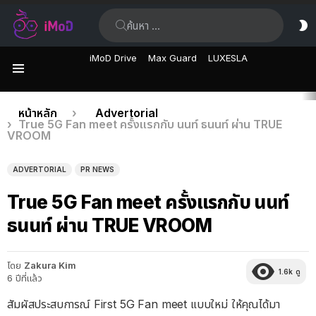
ค้นหา:
ส
ผิ
iMoD Drive
Max Guard
LUXESLA
เมนู
เรื่อง
คุณอยู่ที่นี่:
หน้าหลัก
Advertorial
True 5G Fan meet ครั้งแรกกับ นนท์ ธนนท์ ผ่าน TRUE
ล่าสุด
VROOM
ADVERTORIAL
PR NEWS
True 5G Fan meet ครั้งแรกกับ นนท์
ธนนท์ ผ่าน TRUE VROOM
โดย
Zakura Kim
1.6k
ดู
6 ปีที่แล้ว
สัมผัสประสบการณ์ First 5G Fan meet แบบใหม่ ให้คุณได้มา