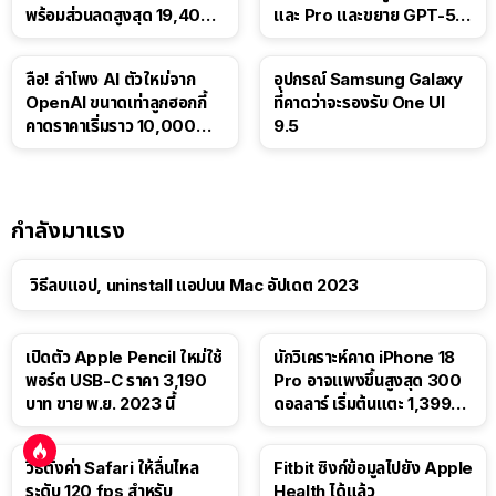
พร้อมส่วนลดสูงสุด 19,400
และ Pro และขยาย GPT-5.6
บาท
Luna ให้ผู้ใช้ฟรี
ลือ! ลำโพง AI ตัวใหม่จาก
อุปกรณ์ Samsung Galaxy
OpenAI ขนาดเท่าลูกฮอกกี้
ที่คาดว่าจะรองรับ One UI
คาดราคาเริ่มราว 10,000
9.5
บาท
กำลังมาแรง
วิธีลบแอป, uninstall แอปบน Mac อัปเดต 2023
เปิดตัว Apple Pencil ใหม่ใช้
นักวิเคราะห์คาด iPhone 18
พอร์ต USB-C ราคา 3,190
Pro อาจแพงขึ้นสูงสุด 300
บาท ขาย พ.ย. 2023 นี้
ดอลลาร์ เริ่มต้นแตะ 1,399
ดอลลาร์
วิธีตั้งค่า Safari ให้ลื่นไหล
Fitbit ซิงก์ข้อมูลไปยัง Apple
ระดับ 120 fps สำหรับ
Health ได้แล้ว