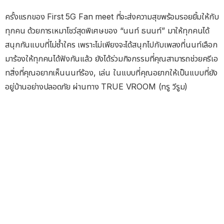
ครั้งแรกของ First 5G Fan meet ที่จะส่งความสุขพร้อมรอยยิ้มให้กับ
ทุกคน ด้วยการเหมาโชว์สุดพิเศษของ “นนท์ ธนนท์” มาให้ทุกคนได้
สนุกกันแบบที่ไม่ซ้ำใคร เพราะไม่เพียงจะได้สนุกไปกับเพลงที่นนท์เลือก
มาร้องให้ทุกคนได้ฟังกันแล้ว ยังได้ร่วมกิจกรรมที่คุณสามารถช่วยครีเอ
ทสิ่งที่คุณอยากเห็นนนท์ร้อง, เล่น ในแบบที่คุณอยากให้เป็นแบบที่ยัง
อยู่บ้านอย่างปลอดภัย ผ่านทาง TRUE VROOM (ทรู วีรูม)