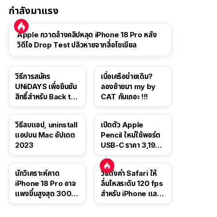
กำลังมาแรง
Apple กวาดล้างคลิปหลุด iPhone 18 Pro หลัง
วิดีโอ Drop Test ปลิวหายจากสื่อโซเชียล
วิธีการสมัคร
เบื่อเครือข่ายเดิม?
UNiDAYS เพื่อยืนยัน
ลองย้ายมา my by
สิทธิ์สำหรับ Back to
CAT กันเถอะ !!!
School 2565
วิธีลบแอป, uninstall
เปิดตัว Apple
แอปบน Mac อัปเดต
Pencil ใหม่ใช้พอร์ต
2023
USB-C ราคา 3,190
บาท ขาย พ.ย. 2023
นี้
นักวิเคราะห์คาด
วิธีตั้งค่า Safari ให้
iPhone 18 Pro อาจ
ลื่นไหลระดับ 120 fps
แพงขึ้นสูงสุด 300
สำหรับ iPhone และ
ดอลลาร์ เริ่มต้นแตะ
iPad
1,399 ดอลลาร์