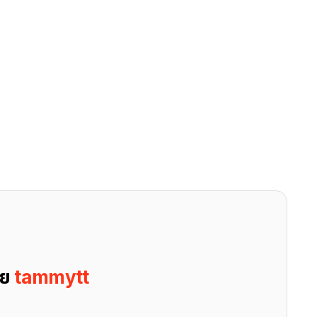
ดย
tammytt