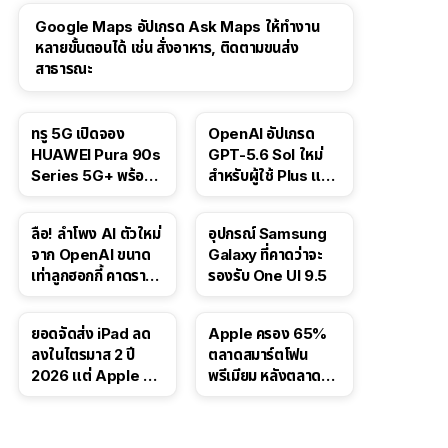
Google Maps อัปเกรด Ask Maps ให้ทำงาน
หลายขั้นตอนได้ เช่น สั่งอาหาร, ติดตามขนส่ง
สาธารณะ
ทรู 5G เปิดจอง
OpenAI อัปเกรด
HUAWEI Pura 90s
GPT-5.6 Sol ใหม่
Series 5G+ พร้อม
สำหรับผู้ใช้ Plus และ
ส่วนลดสูงสุด 19,400
Pro และขยาย GPT-
บาท
5.6 Luna ให้ผู้ใช้ฟรี
ลือ! ลำโพง AI ตัวใหม่
อุปกรณ์ Samsung
จาก OpenAI ขนาด
Galaxy ที่คาดว่าจะ
เท่าลูกฮอกกี้ คาดราคา
รองรับ One UI 9.5
เริ่มราว 10,000 บาท
ยอดจัดส่ง iPad ลด
Apple ครอง 65%
ลงในไตรมาส 2 ปี
ตลาดสมาร์ตโฟน
2026 แต่ Apple ยัง
พรีเมียม หลังตลาดทำ
ครองผู้นำตลาด
สถิติสูงสุดใหม่
แท็บเล็ต