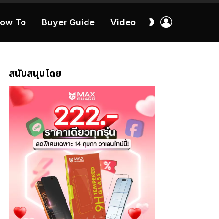
เข้า
สลับ
ow To
Buyer Guide
Video
สู่
ผิว
ระบบ
40:16
สนับสนุนโดย