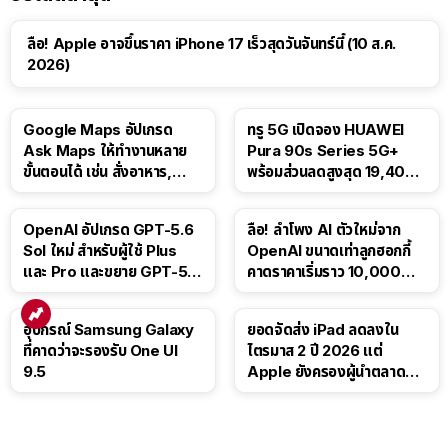
ลือ! Apple อาจขึ้นราคา iPhone 17 เร็วสุดวันจันทร์นี้ (10 ส.ค.
2026)
Google Maps อัปเกรด
ทรู 5G เปิดจอง HUAWEI
Ask Maps ให้ทำงานหลาย
Pura 90s Series 5G+
ขั้นตอนได้ เช่น สั่งอาหาร,
พร้อมส่วนลดสูงสุด 19,400
ติดตามขนส่งสาธารณะ
บาท
OpenAI อัปเกรด GPT-5.6
ลือ! ลำโพง AI ตัวใหม่จาก
Sol ใหม่ สำหรับผู้ใช้ Plus
OpenAI ขนาดเท่าลูกฮอกกี้
และ Pro และขยาย GPT-5.6
คาดราคาเริ่มราว 10,000
Luna ให้ผู้ใช้ฟรี
บาท
อุปกรณ์ Samsung Galaxy
ยอดจัดส่ง iPad ลดลงใน
ที่คาดว่าจะรองรับ One UI
ไตรมาส 2 ปี 2026 แต่
9.5
Apple ยังครองผู้นำตลาด
แท็บเล็ต