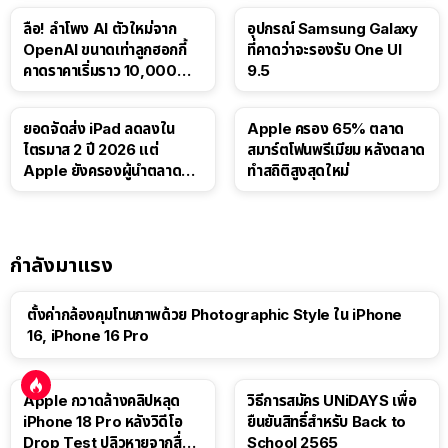
ลือ! ลำโพง AI ตัวใหม่จาก
อุปกรณ์ Samsung Galaxy
OpenAI ขนาดเท่าลูกฮอกกี้
ที่คาดว่าจะรองรับ One UI
คาดราคาเริ่มราว 10,000
9.5
บาท
ยอดจัดส่ง iPad ลดลงใน
Apple ครอง 65% ตลาด
ไตรมาส 2 ปี 2026 แต่
สมาร์ตโฟนพรีเมียม หลังตลาด
Apple ยังครองผู้นำตลาด
ทำสถิติสูงสุดใหม่
แท็บเล็ต
กำลังมาแรง
ตั้งค่ากล้องคุมโทนภาพด้วย Photographic Style ใน iPhone
16, iPhone 16 Pro
Apple กวาดล้างคลิปหลุด
วิธีการสมัคร UNiDAYS เพื่อ
iPhone 18 Pro หลังวิดีโอ
ยืนยันสิทธิ์สำหรับ Back to
Drop Test ปลิวหายจากสื่อ
School 2565