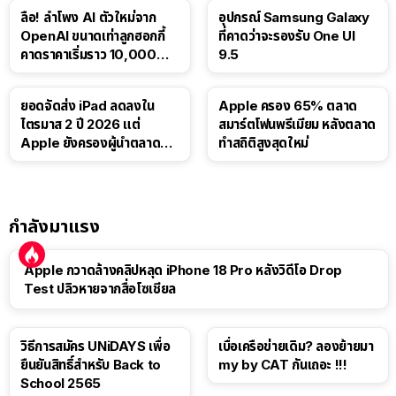
ลือ! ลำโพง AI ตัวใหม่จาก
อุปกรณ์ Samsung Galaxy
OpenAI ขนาดเท่าลูกฮอกกี้
ที่คาดว่าจะรองรับ One UI
คาดราคาเริ่มราว 10,000
9.5
บาท
ยอดจัดส่ง iPad ลดลงใน
Apple ครอง 65% ตลาด
ไตรมาส 2 ปี 2026 แต่
สมาร์ตโฟนพรีเมียม หลังตลาด
Apple ยังครองผู้นำตลาด
ทำสถิติสูงสุดใหม่
แท็บเล็ต
กำลังมาแรง
Apple กวาดล้างคลิปหลุด iPhone 18 Pro หลังวิดีโอ Drop
Test ปลิวหายจากสื่อโซเชียล
วิธีการสมัคร UNiDAYS เพื่อ
เบื่อเครือข่ายเดิม? ลองย้ายมา
ยืนยันสิทธิ์สำหรับ Back to
my by CAT กันเถอะ !!!
School 2565