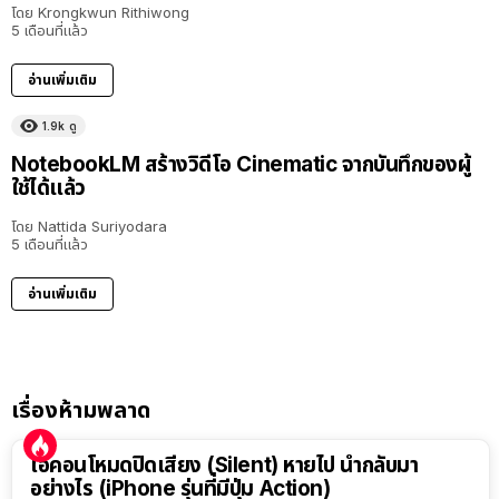
โดย
Krongkwun Rithiwong
5 เดือนที่แล้ว
อ่านเพิ่มเติม
1.9k
ดู
NotebookLM สร้างวิดีโอ Cinematic จากบันทึกของผู้
ใช้ได้แล้ว
โดย
Nattida Suriyodara
5 เดือนที่แล้ว
อ่านเพิ่มเติม
เรื่องห้ามพลาด
ไอคอนโหมดปิดเสียง (Silent) หายไป นำกลับมา
อย่างไร (iPhone รุ่นที่มีปุ่ม Action)