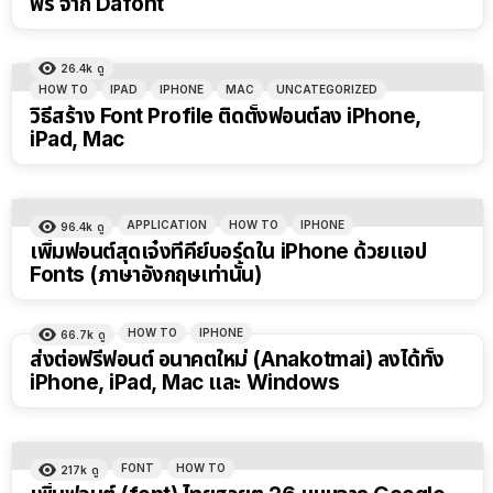
ฟรี จาก Dafont
26.4k
ดู
HOW TO
IPAD
IPHONE
MAC
UNCATEGORIZED
วิธีสร้าง Font Profile ติดตั้งฟอนต์ลง iPhone,
iPad, Mac
APPLICATION
HOW TO
IPHONE
96.4k
ดู
เพิ่มฟอนต์สุดเจ๋งที่คีย์บอร์ดใน iPhone ด้วยแอป
Fonts (ภาษาอังกฤษเท่านั้น)
HOW TO
IPHONE
66.7k
ดู
ส่งต่อฟรีฟอนต์ อนาคตใหม่ (Anakotmai) ลงได้ทั้ง
iPhone, iPad, Mac และ Windows
FONT
HOW TO
217k
ดู