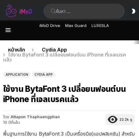
ค้นหา:
ส
ผิ
iMoD Drive
Max Guard
LUXESLA
เมนู
เรื่อง
คุณอยู่ที่นี่:
หน้าหลัก
Cydia App
ใช้งาน BytaFont 3 เปลี่อยนฟอนต์บน iPhone ที่เจลเบรค
ล่าสุด
แล้ว
APPLICATION
CYDIA APP
ใช้งาน BytaFont 3 เปลี่อยนฟอนต์บน
iPhone ที่เจลเบรคแล้ว
โดย
Attapon Thaphaengphan
22.2k
ดู
10 ปีที่แล้ว
พื้นฐานการใช้งาน BytaFont 3 เป็นเครื่องมือ(แอปพลิเคชัน) สำหรับ