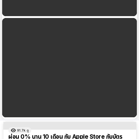
ฟีเจอร์ตรวจวัดออกซิเจนในเลือด (SpO2) ที่อาจจะมา
พร้อมกับ watchOS 7 สำคัญกับสุขภาพอย่างไร
Netflix เพิ่มการล็อคโปรไฟล์ด้วยรหัส PIN ป้องกันการ
เข้าถึงโปรไฟล์ ชมวิธีที่นี่
ผลลัพธ์
91.7k
ดู
ทั้งหมด
ผ่อน 0% นาน 10 เดือน กับ Apple Store กับบัตร