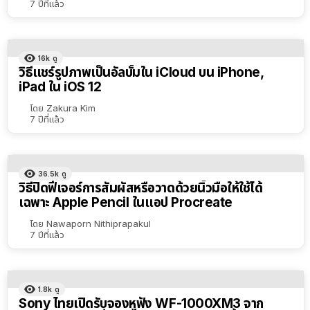
7 ปีที่แล้ว
16k
ดู
วิธีแชร์รูปภาพเป็นอัลบั้มใน iCloud บน iPhone,
iPad ใน iOS 12
โดย
Zakura Kim
7 ปีที่แล้ว
36.5k
ดู
วิธีปิดฟีเจอร์การสัมผัสหรือวาดด้วยนิ้วมือให้ใช้ได้
เฉพาะ Apple Pencil ในแอป Procreate
โดย
Nawaporn Nithiprapakul
7 ปีที่แล้ว
1.8k
ดู
Sony ไทยเปิดรับจองหูฟัง WF-1000XM3 จาก