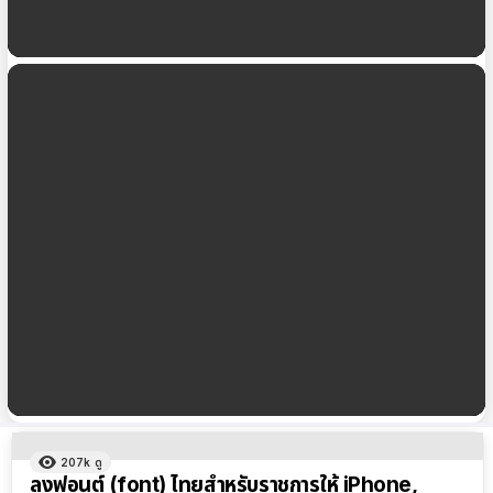
วิธีลงฟอนต์น่ารัก ๆ บน iPad และวิธีการใช้งานกับแอป
ต่าง ๆ สำหรับ iPadOS 15.4
เพิ่มฟอนต์ (font) ไทยสวยๆ 26 แบบจาก Google
Font ลง iPad, iPhone ใน 1 นาที
ผลลัพธ์
207k
ดู
ทั้งหมด
ลงฟอนต์ (font) ไทยสำหรับราชการให้ iPhone,