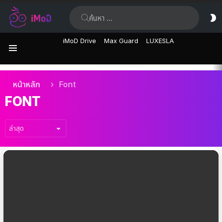
ค้นหา:
ส
ผิ
iMoD Drive
Max Guard
LUXESLA
เมนู
เรื่อง
คุณอยู่ที่นี่:
หน้าหลัก
Font
ล่าสุด
FONT
เรื่อง
ล่าสุด