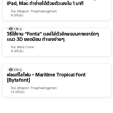
iPad, Mac ทำง่ายได้ด้วยตัวเองใน 1 นาที
เรียง
ตาม
โดย
Attapon Thaphaengphan
8 ปีที่แล้ว
ตัว
เลือก
1.4k
ดู
วิธีใช้งาน “Fonta” แอปใส่ตัวอักษรบนภาพอาร์ตๆ
แนว 3D ยอดนิยม ทำเองง่ายๆ
โดย
iMod Crew
9 ปีที่แล้ว
2.1k
ดู
ฟอนท์ไอโฟน – Maritime Tropical Font
[Bytafont]
โดย
Attapon Thaphaengphan
13 ปีที่แล้ว