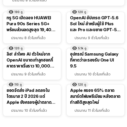
190
ดู
120
ดู
ทรู 5G เปิดจอง HUAWEI
OpenAI อัปเกรด GPT-5.6
Pura 90s Series 5G+
Sol ใหม่ สำหรับผู้ใช้ Plus
พร้อมส่วนลดสูงสุด 19,400
และ Pro และขยาย GPT-5.6
บาท
Luna ให้ผู้ใช้ฟรี
ประมาณ 8 ชั่วโมงที่แล้ว
ประมาณ 9 ชั่วโมงที่แล้ว
120
ดู
5.1k
ดู
ลือ! ลำโพง AI ตัวใหม่จาก
อุปกรณ์ Samsung Galaxy
OpenAI ขนาดเท่าลูกฮอกกี้
ที่คาดว่าจะรองรับ One UI
คาดราคาเริ่มราว 10,000
9.5
บาท
ประมาณ 9 ชั่วโมงที่แล้ว
ประมาณ 10 ชั่วโมงที่แล้ว
110
ดู
120
ดู
ยอดจัดส่ง iPad ลดลงใน
Apple ครอง 65% ตลาด
ไตรมาส 2 ปี 2026 แต่
สมาร์ตโฟนพรีเมียม หลังตลาด
Apple ยังครองผู้นำตลาด
ทำสถิติสูงสุดใหม่
แท็บเล็ต
ประมาณ 10 ชั่วโมงที่แล้ว
ประมาณ 11 ชั่วโมงที่แล้ว