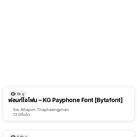
2k
ดู
ฟอนท์ไอโฟน – KG Payphone Font [Bytafont]
โดย
Attapon Thaphaengphan
13 ปีที่แล้ว
6.8k
ดู