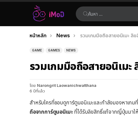
ค้นหา:
คุณอยู่ที่นี่:
หน้าหลัก
News
รวมเกมมือถือสายอนิเมะ ลิขสิท
เรื่อง
ล่าสุด
GAME
GAMES
NEWS
รวมเกมมือถือสายอนิเมะ ลิข
โดย
Narongrit Laowanichwatthana
6 ปีที่แล้ว
สำหรับใครที่ชอบดูการ์ตูนอนิเมะและกำลังมองหาเกมที่
ถือจากการ์ตูนอนิเมะ
ที่ได้รับลิขสิทธิ์แท้จากญี่ปุ่นมา