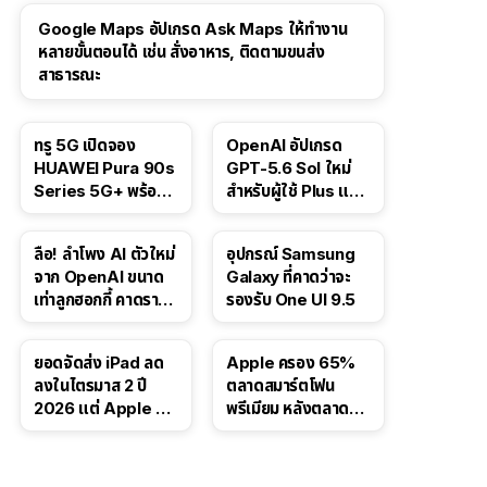
Google Maps อัปเกรด Ask Maps ให้ทำงาน
หลายขั้นตอนได้ เช่น สั่งอาหาร, ติดตามขนส่ง
สาธารณะ
ทรู 5G เปิดจอง
OpenAI อัปเกรด
HUAWEI Pura 90s
GPT-5.6 Sol ใหม่
Series 5G+ พร้อม
สำหรับผู้ใช้ Plus และ
ส่วนลดสูงสุด 19,400
Pro และขยาย GPT-
บาท
5.6 Luna ให้ผู้ใช้ฟรี
ลือ! ลำโพง AI ตัวใหม่
อุปกรณ์ Samsung
จาก OpenAI ขนาด
Galaxy ที่คาดว่าจะ
เท่าลูกฮอกกี้ คาดราคา
รองรับ One UI 9.5
เริ่มราว 10,000 บาท
ยอดจัดส่ง iPad ลด
Apple ครอง 65%
ลงในไตรมาส 2 ปี
ตลาดสมาร์ตโฟน
2026 แต่ Apple ยัง
พรีเมียม หลังตลาดทำ
ครองผู้นำตลาด
สถิติสูงสุดใหม่
แท็บเล็ต