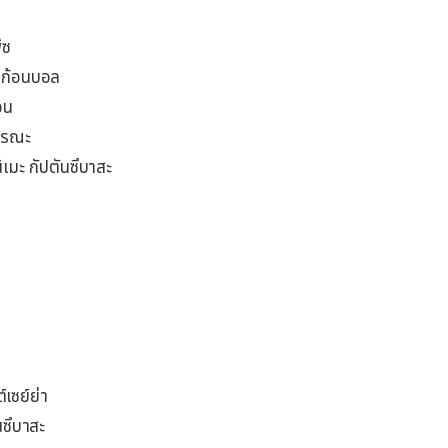
ีซ
าก้อนบอล
อน
มรณะ
เมะ กัปตันซึบาสะ
์เซย์ย่า
นซึบาสะ