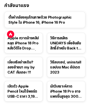
กำลังมาแรง
ตั้งค่ากล้องคุมโทนภาพด้วย Photographic
Style ใน iPhone 16, iPhone 16 Pro
Apple กวาดล้างคลิป
วิธีการสมัคร
หลุด iPhone 18 Pro
UNiDAYS เพื่อยืนยัน
หลังวิดีโอ Drop
สิทธิ์สำหรับ Back to
Test ปลิวหายจากสื่อ
School 2565
โซเชียล
เบื่อเครือข่ายเดิม?
วิธีลบแอป, uninstall
ลองย้ายมา my by
แอปบน Mac อัปเดต
CAT กันเถอะ !!!
2023
เปิดตัว Apple
นักวิเคราะห์คาด
Pencil ใหม่ใช้พอร์ต
iPhone 18 Pro อาจ
USB-C ราคา 3,190
แพงขึ้นสูงสุด 300
บาท ขาย พ.ย. 2023
ดอลลาร์ เริ่มต้นแตะ
นี้
1,399 ดอลลาร์