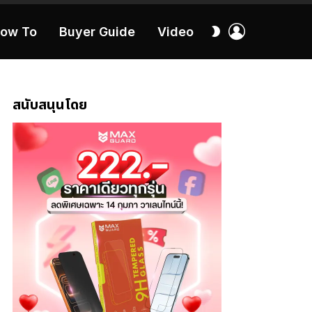
เข้า
สลับ
ow To
Buyer Guide
Video
สู่
ผิว
ระบบ
40:16
สนับสนุนโดย