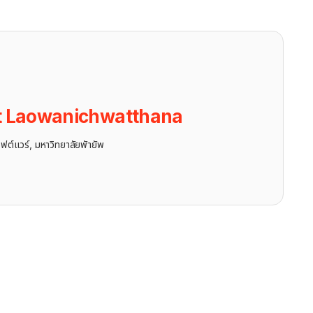
t Laowanichwatthana
ฟต์แวร์, มหาวิทยาลัยพัายัพ