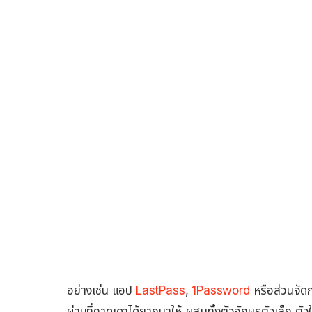
อย่างเช่น แอป
LastPass
,
1Password
หรือส่วนจัด
ผ่านที่คาดเดาได้ยากมาให้ ผสมทั้งตัวอักษรตัวเล็ก ตัว