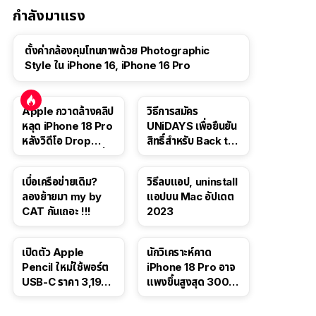
กำลังมาแรง
ตั้งค่ากล้องคุมโทนภาพด้วย Photographic
Style ใน iPhone 16, iPhone 16 Pro
Apple กวาดล้างคลิป
วิธีการสมัคร
หลุด iPhone 18 Pro
UNiDAYS เพื่อยืนยัน
หลังวิดีโอ Drop
สิทธิ์สำหรับ Back to
Test ปลิวหายจากสื่อ
School 2565
โซเชียล
เบื่อเครือข่ายเดิม?
วิธีลบแอป, uninstall
ลองย้ายมา my by
แอปบน Mac อัปเดต
CAT กันเถอะ !!!
2023
เปิดตัว Apple
นักวิเคราะห์คาด
Pencil ใหม่ใช้พอร์ต
iPhone 18 Pro อาจ
USB-C ราคา 3,190
แพงขึ้นสูงสุด 300
บาท ขาย พ.ย. 2023
ดอลลาร์ เริ่มต้นแตะ
นี้
1,399 ดอลลาร์