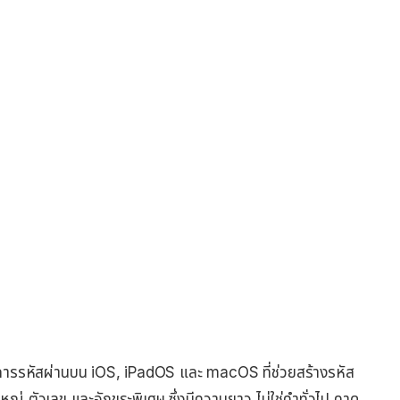
การรหัสผ่านบน iOS, iPadOS และ macOS ที่ช่วยสร้างรหัส
ใหญ่ ตัวเลข และอักขระพิเศษ ซึ่งมีความยาว ไม่ใช่คำทั่วไป คาด