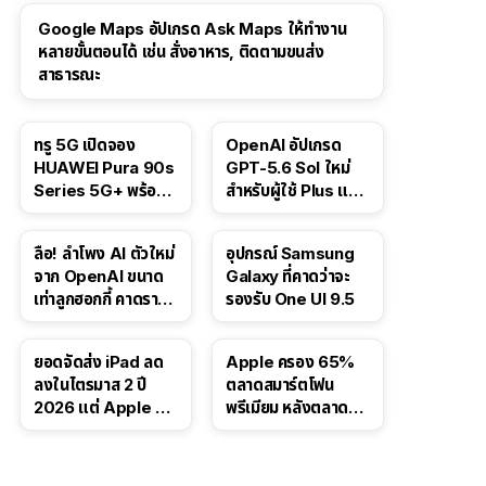
Google Maps อัปเกรด Ask Maps ให้ทำงาน
หลายขั้นตอนได้ เช่น สั่งอาหาร, ติดตามขนส่ง
สาธารณะ
ทรู 5G เปิดจอง
OpenAI อัปเกรด
HUAWEI Pura 90s
GPT-5.6 Sol ใหม่
Series 5G+ พร้อม
สำหรับผู้ใช้ Plus และ
ส่วนลดสูงสุด 19,400
Pro และขยาย GPT-
บาท
5.6 Luna ให้ผู้ใช้ฟรี
ลือ! ลำโพง AI ตัวใหม่
อุปกรณ์ Samsung
จาก OpenAI ขนาด
Galaxy ที่คาดว่าจะ
เท่าลูกฮอกกี้ คาดราคา
รองรับ One UI 9.5
เริ่มราว 10,000 บาท
ยอดจัดส่ง iPad ลด
Apple ครอง 65%
ลงในไตรมาส 2 ปี
ตลาดสมาร์ตโฟน
2026 แต่ Apple ยัง
พรีเมียม หลังตลาดทำ
ครองผู้นำตลาด
สถิติสูงสุดใหม่
แท็บเล็ต