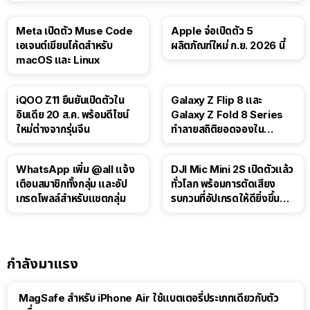
Meta เปิดตัว Muse Code
Apple จ่อเปิดตัว 5
เอเจนต์เขียนโค้ดสำหรับ
ผลิตภัณฑ์ใหม่ ก.ย. 2026 นี้
macOS และ Linux
iQOO Z11 ยืนยันเปิดตัวใน
Galaxy Z Flip 8 และ
อินเดีย 20 ส.ค. พร้อมดีไซน์
Galaxy Z Fold 8 Series
ใหม่ต่างจากรุ่นจีน
ทำลายสถิติยอดจองใน
เกาหลีใต้
WhatsApp เพิ่ม @all แจ้ง
DJI Mic Mini 2S เปิดตัวแล้ว
เตือนสมาชิกทั้งกลุ่ม และอัป
ทั่วโลก พร้อมการตัดเสียง
เกรดโพลล์สำหรับแชตกลุ่ม
รบกวนที่อัปเกรดให้ดียิ่งขึ้น
ด้วย AI
กำลังมาแรง
MagSafe สำหรับ iPhone Air ใช้แบตเตอรี่ประเภทเดียวกับตัว