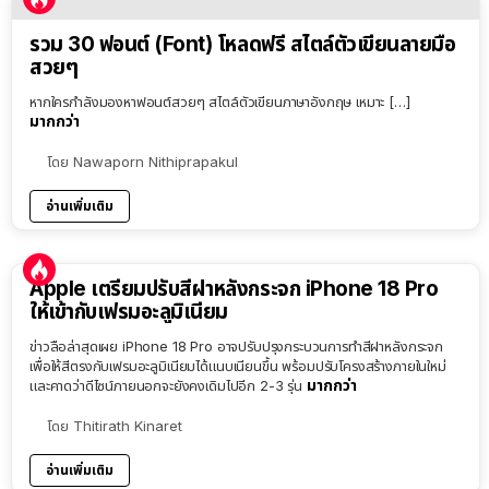
รวม 30 ฟอนต์ (Font) โหลดฟรี สไตล์ตัวเขียนลายมือ
สวยๆ
หากใครกำลังมองหาฟอนต์สวยๆ สไตล์ตัวเขียนภาษาอังกฤษ เหมาะ […]
มากกว่า
โดย
Nawaporn Nithiprapakul
อ่านเพิ่มเติม
Apple เตรียมปรับสีฝาหลังกระจก iPhone 18 Pro
ให้เข้ากับเฟรมอะลูมิเนียม
ข่าวลือล่าสุดเผย iPhone 18 Pro อาจปรับปรุงกระบวนการทำสีฝาหลังกระจก
เพื่อให้สีตรงกับเฟรมอะลูมิเนียมได้แนบเนียนขึ้น พร้อมปรับโครงสร้างภายในใหม่
มากกว่า
และคาดว่าดีไซน์ภายนอกจะยังคงเดิมไปอีก 2-3 รุ่น
โดย
Thitirath Kinaret
อ่านเพิ่มเติม