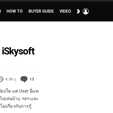
เข้า
สลับ
H
HOW TO
BUYER GUIDE
VIDEO
สู่
ผิว
ระบบ
40:16
 iSkysoft
ความ
4.3k
ดู
13
คิด
เห็น
ียงใด แต่ User นี่แห
าไปเล่นบ้าง, ฯลฯ และ
ม่เกี่ยวกับการกู้