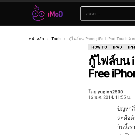
ค้นหา:
เรื่อง
ล่าสุด
คุณอยู่ที่นี่:
หน้าหลัก
Tools
กู้ไฟล์บน iPhone, iPad, iPod Touch ด้
HOW TO
IPAD
IP
กู้ไฟล์บน 
Free iPho
โดย
yugioh2500
16 ม.ค. 2014, 11:55 น.
ปัญหาสิ
ล่ะคือต
วันนี้เ