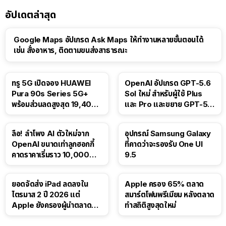
อัปเดตล่าสุด
Google Maps อัปเกรด Ask Maps ให้ทำงานหลายขั้นตอนได้
เช่น สั่งอาหาร, ติดตามขนส่งสาธารณะ
ทรู 5G เปิดจอง HUAWEI
OpenAI อัปเกรด GPT-5.6
Pura 90s Series 5G+
Sol ใหม่ สำหรับผู้ใช้ Plus
พร้อมส่วนลดสูงสุด 19,400
และ Pro และขยาย GPT-5.6
บาท
Luna ให้ผู้ใช้ฟรี
ลือ! ลำโพง AI ตัวใหม่จาก
อุปกรณ์ Samsung Galaxy
OpenAI ขนาดเท่าลูกฮอกกี้
ที่คาดว่าจะรองรับ One UI
คาดราคาเริ่มราว 10,000
9.5
บาท
ยอดจัดส่ง iPad ลดลงใน
Apple ครอง 65% ตลาด
ไตรมาส 2 ปี 2026 แต่
สมาร์ตโฟนพรีเมียม หลังตลาด
Apple ยังครองผู้นำตลาด
ทำสถิติสูงสุดใหม่
แท็บเล็ต