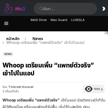
ค้นหา:
ส
ผิ
iMoD Drive
Max Guard
LUXESLA
เมนู
เรื่อง
คุณอยู่ที่นี่:
หน้าหลัก
News
Whoop เตรียมเพิ่ม “แพทย์ตัวจริง” เข้าไปในแอป
ล่าสุด
NEWS
Whoop เตรียมเพิ่ม “แพทย์ตัวจริง”
เข้าไปในแอป
โดย
Thitirath Kinaret
1000
ดู
3 เดือนที่แล้ว
Whoop เตรียมเพิ่ม “แพทย์ตัวจริง”
เข้าในแอป ช่วยวิเคราะห์ว่าทำไม
ผู้ใช้ถึงเหนื่อย หรือนอนพักแล้วไม่ฟื้น เริ่มใช้ในสหรัฐฯ​ ก่อน