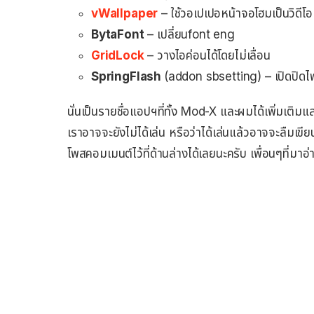
vWallpaper
– ใช้วอเปเปอหน้าจอโฮมเป็นวิดีโอ
BytaFont
– เปลี่ยนfont eng
GridLock
– วางไอค่อนได้โดยไม่เลื่อน
SpringFlash
(addon sbsetting) – เปิดปิด
นั่นเป็นรายชื่อแอปฯที่ทั้ง Mod-X และผมได้เพิ่มเติมแล
เราอาจจะยังไม่ได้เล่น หรือว่าได้เล่นแล้วอาจจะลืมเข
โพสคอมเมนต์ไว้ที่ด้านล่างได้เลยนะครับ เพื่อนๆที่มาอ