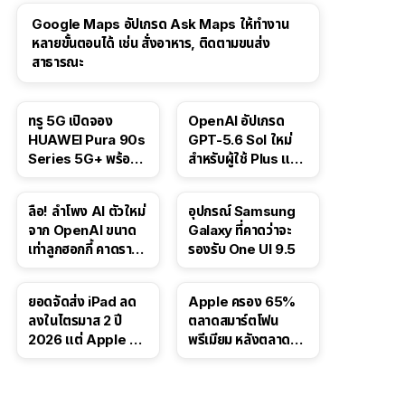
Google Maps อัปเกรด Ask Maps ให้ทำงาน
หลายขั้นตอนได้ เช่น สั่งอาหาร, ติดตามขนส่ง
สาธารณะ
ทรู 5G เปิดจอง
OpenAI อัปเกรด
HUAWEI Pura 90s
GPT-5.6 Sol ใหม่
Series 5G+ พร้อม
สำหรับผู้ใช้ Plus และ
ส่วนลดสูงสุด 19,400
Pro และขยาย GPT-
บาท
5.6 Luna ให้ผู้ใช้ฟรี
ลือ! ลำโพง AI ตัวใหม่
อุปกรณ์ Samsung
จาก OpenAI ขนาด
Galaxy ที่คาดว่าจะ
เท่าลูกฮอกกี้ คาดราคา
รองรับ One UI 9.5
เริ่มราว 10,000 บาท
ยอดจัดส่ง iPad ลด
Apple ครอง 65%
ลงในไตรมาส 2 ปี
ตลาดสมาร์ตโฟน
2026 แต่ Apple ยัง
พรีเมียม หลังตลาดทำ
ครองผู้นำตลาด
สถิติสูงสุดใหม่
แท็บเล็ต