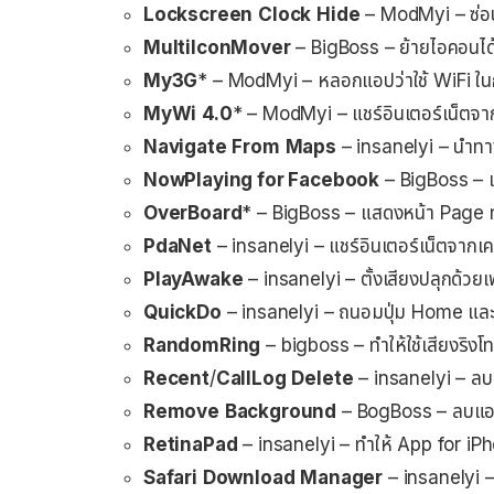
Lockscreen
Clock
Hide
– ModMyi – ซ่อ
MultiIconMover
– BigBoss – ย้ายไอคอนได
My3G
* – ModMyi – หลอกแอปว่าใช้ WiFi ในก
MyWi
4.0
* – ModMyi – แชร์อินเตอร์เน็ตจา
Navigate
From
Maps
– insanelyi – นำ
NowPlaying for Facebook
– BigBoss – 
OverBoard
* – BigBoss – แสดงหน้า Page ทั
PdaNet
– insanelyi – แชร์อินเตอร์เน็ตจากเค
PlayAwake
– insanelyi – ตั้งเสียงปลุกด้ว
QuickDo
– insanelyi – ถนอมปุ่ม Home แล
RandomRing
– bigboss – ทำให้ใช้เสียงริงโ
Recent
/
CallLog
Delete
– insanelyi – ลบเ
Remove
Background
– BogBoss – ลบแอป
RetinaPad
– insanelyi – ทำให้ App for iPh
Safari
Download
Manager
– insanelyi –