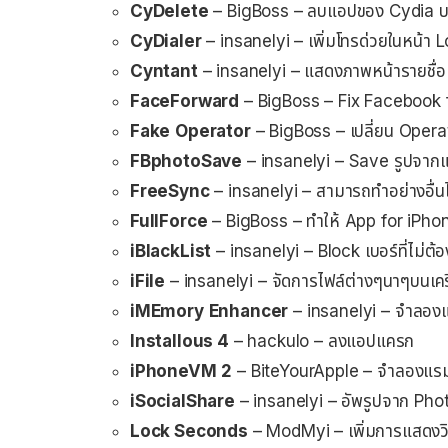
CyDelete
– BigBoss – ลบแอปของ Cydia บ
CyDialer
– insanelyi – เพิ่มโทรด่วยในหน้า
Cyntant
– insanelyi – แสดงภาพหน้ารายชื่อ
FaceForward
– BigBoss – Fix Facebook 
Fake
Operator
– BigBoss – เปลี่ยน Opera
FBphotoSave
– insanelyi – Save รูปจา
FreeSync
– insanelyi – สามารถทำอย่างอื่นได
FullForce
– BigBoss – ทำให้ App for iPh
iBlackList
– insanelyi – Block เบอร์ที่ไม่ต้
iFile
– insanelyi – จัดการไฟล์ต่างๆนาๆบนเคร
iMEmory
Enhancer
– insanelyi – จำลองแรม
Installous 4
– hackulo – ลงแอปแครก
iPhoneVM
2
– BiteYourApple – จำลองแรมจาก
iSocialShare
– insanelyi – อัพรูปจาก Photo
Lock Seconds
– ModMyi – เพิ่มการแสดงวิ