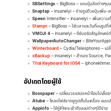
SBSettings
– BigBoss – แถบปุ่มลัดต่างๆบนเ
Snaptap
– insanelyi – ถ่ายรูปด้วยปุ่มเพิ่ม-ล
Speen
Intensifier – insanelyi – เพิ่มความเร
Stampr
– BigBoss – ใส่เวลาและวันที่บนรูปที่ถ
VMOJI
4
– insanelyi – คีย์บอร์ดสัญลักษณ์ต
WallpaperAutoChanger
– BiteYourApple 
Winterboard
– Cydia/Telesphoreo – เปลี
xBackup
– insanelyi – สำรอง Source, Pa
Thai Keyboard for iOS4
– iphonekhmer.c
อัปเดตโดยผู้ใช้
Bosspaper
– เปลี่ยนวอเปเปอหน้าโฮมไปเลื่อยๆ
Atube
– โหลดไฟล์จากยูทูปเก็บในเครื่อง แบบเ
Appinfo
– ใช้คู่iFileจะเข้าถึงแอปต่างๆได้ง่าย