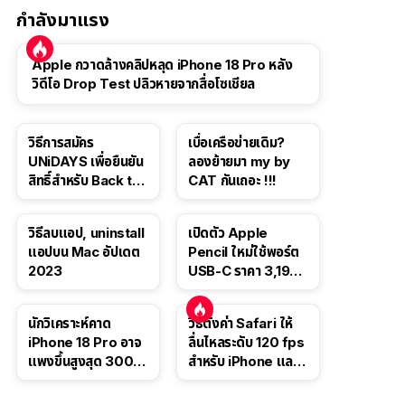
กำลังมาแรง
Apple กวาดล้างคลิปหลุด iPhone 18 Pro หลัง
วิดีโอ Drop Test ปลิวหายจากสื่อโซเชียล
วิธีการสมัคร
เบื่อเครือข่ายเดิม?
UNiDAYS เพื่อยืนยัน
ลองย้ายมา my by
สิทธิ์สำหรับ Back to
CAT กันเถอะ !!!
School 2565
วิธีลบแอป, uninstall
เปิดตัว Apple
แอปบน Mac อัปเดต
Pencil ใหม่ใช้พอร์ต
2023
USB-C ราคา 3,190
บาท ขาย พ.ย. 2023
นี้
นักวิเคราะห์คาด
วิธีตั้งค่า Safari ให้
iPhone 18 Pro อาจ
ลื่นไหลระดับ 120 fps
แพงขึ้นสูงสุด 300
สำหรับ iPhone และ
ดอลลาร์ เริ่มต้นแตะ
iPad
1,399 ดอลลาร์