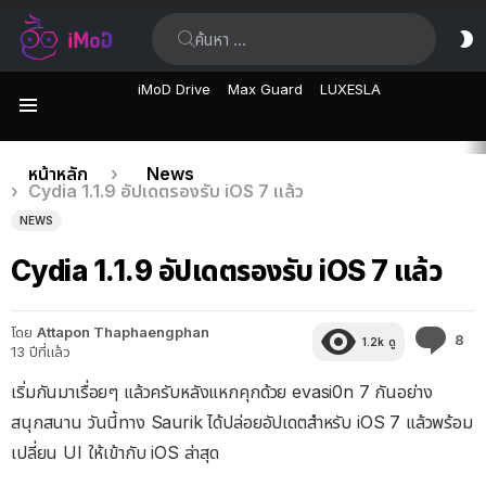
ค้นหา:
ส
ผิ
iMoD Drive
Max Guard
LUXESLA
เมนู
เรื่อง
คุณอยู่ที่นี่:
หน้าหลัก
News
Cydia 1.1.9 อัปเดตรองรับ iOS 7 แล้ว
ล่าสุด
NEWS
Cydia 1.1.9 อัปเดตรองรับ iOS 7 แล้ว
โดย
Attapon Thaphaengphan
คว
8
1.2k
ดู
13 ปีที่แล้ว
คิด
เห็
เริ่มกันมาเรื่อยๆ แล้วครับหลังแหกคุกด้วย evasi0n 7 กันอย่าง
สนุกสนาน วันนี้ทาง Saurik ได้ปล่อยอัปเดตสำหรับ iOS 7 แล้วพร้อม
เปลี่ยน UI ให้เข้ากับ iOS ล่าสุด