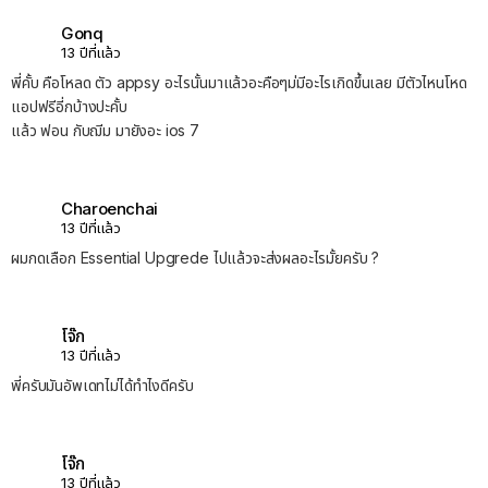
Gonq
13 ปีที่แล้ว
พี่คั้บ คือโหลด ตัว appsy อะไรนั้นมาแล้วอะคือๆม่มีอะไรเกิดขึ้นเลย มีตัวไหนโหด
แอปฟรีอี่กบ้างปะคั้บ
แล้ว ฟอน กับฌีม มายังอะ ios 7
Charoenchai
13 ปีที่แล้ว
ผมกดเลือก Essential Upgrede ไปแล้วจะส่งผลอะไรมั้ยครับ ?
โจ๊ก
13 ปีที่แล้ว
พี่ครับมันอัพเดทไม่ได้ทำไงดีครับ
โจ๊ก
13 ปีที่แล้ว