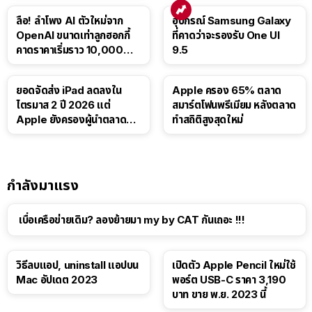
ลือ! ลำโพง AI ตัวใหม่จาก
อุปกรณ์ Samsung Galaxy
OpenAI ขนาดเท่าลูกฮอกกี้
ที่คาดว่าจะรองรับ One UI
คาดราคาเริ่มราว 10,000
9.5
บาท
ยอดจัดส่ง iPad ลดลงใน
Apple ครอง 65% ตลาด
ไตรมาส 2 ปี 2026 แต่
สมาร์ตโฟนพรีเมียม หลังตลาด
Apple ยังครองผู้นำตลาด
ทำสถิติสูงสุดใหม่
แท็บเล็ต
กำลังมาแรง
เบื่อเครือข่ายเดิม? ลองย้ายมา my by CAT กันเถอะ !!!
วิธีลบแอป, uninstall แอปบน
เปิดตัว Apple Pencil ใหม่ใช้
Mac อัปเดต 2023
พอร์ต USB-C ราคา 3,190
บาท ขาย พ.ย. 2023 นี้