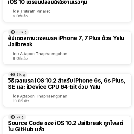
iOS 10 เตรียมปล่อยให้ใช้งานเร็วๆนี้
โดย
Thitirath Kinaret
9 ปีที่แล้ว
6.3k
ดู
อัปเดตสถานะเจลเบรค iPhone 7, 7 Plus ด้วย Yalu
Jailbreak
โดย
Attapon Thaphaengphan
9 ปีที่แล้ว
31k
ดู
วิธีเจลเบรค iOS 10.2 สำหรับ iPhone 6s, 6s Plus,
SE และ iDevice CPU 64-bit ด้วย Yalu
โดย
Attapon Thaphaengphan
10 ปีที่แล้ว
2k
ดู
Source Code ของ iOS 10.2 Jailbreak ถูกโพสต์
ใน GitHub แล้ว