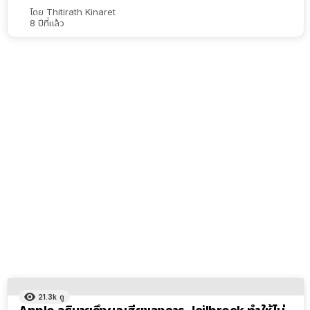
โดย
Thitirath Kinaret
8 ปีที่แล้ว
21.3k
ดู