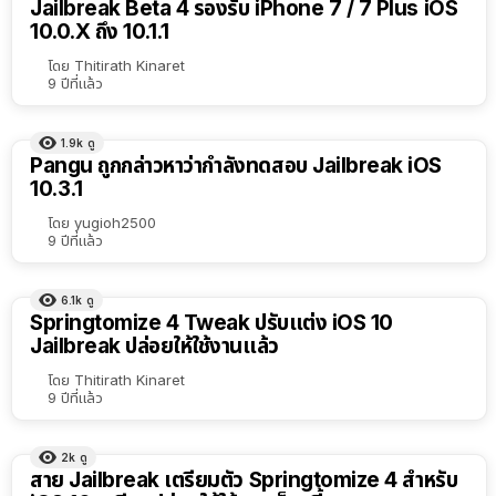
Jailbreak Beta 4 รองรับ iPhone 7 / 7 Plus iOS
10.0.X ถึง 10.1.1
โดย
Thitirath Kinaret
9 ปีที่แล้ว
1.9k
ดู
Pangu ถูกกล่าวหาว่ากำลังทดสอบ Jailbreak iOS
10.3.1
โดย
yugioh2500
9 ปีที่แล้ว
6.1k
ดู
Springtomize 4 Tweak ปรับแต่ง iOS 10
Jailbreak ปล่อยให้ใช้งานแล้ว
โดย
Thitirath Kinaret
9 ปีที่แล้ว
2k
ดู
สาย Jailbreak เตรียมตัว Springtomize 4 สำหรับ