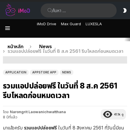
ค้นหา:
ส
ผิ
iMoD Drive
Max Guard
LUXESLA
เมนู
เรื่อง
คุณอยู่ที่นี่:
หน้าหลัก
News
รวมแอปปล่อยฟรี ในวันที่ 8 ส.ค 2561 รีบโหลดก่อนหมดเวลา
ล่าสุด
APPLICATION
APPSTORE APP
NEWS
รวมแอปปล่อยฟรี ในวันที่ 8 ส.ค 2561
รีบโหลดก่อนหมดเวลา
โดย
Narongrit Laowanichwatthana
41.1k
ดู
8 ปีที่แล้ว
มาแล้วครับ
รวมแอปปล่อยฟรี
ในวันที่ 8 สิงหาคม 2561 ที่วันนี้มีขน