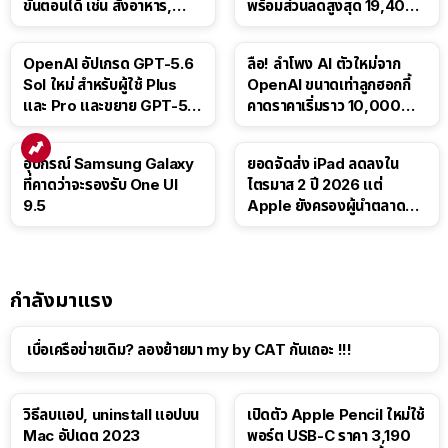
ขั้นตอนได้ เช่น สั่งอาหาร,
พร้อมส่วนลดสูงสุด 19,400
ติดตามขนส่งสาธารณะ
บาท
OpenAI อัปเกรด GPT-5.6
ลือ! ลำโพง AI ตัวใหม่จาก
Sol ใหม่ สำหรับผู้ใช้ Plus
OpenAI ขนาดเท่าลูกฮอกกี้
และ Pro และขยาย GPT-5.6
คาดราคาเริ่มราว 10,000
Luna ให้ผู้ใช้ฟรี
บาท
อุปกรณ์ Samsung Galaxy
ยอดจัดส่ง iPad ลดลงใน
ที่คาดว่าจะรองรับ One UI
ไตรมาส 2 ปี 2026 แต่
9.5
Apple ยังครองผู้นำตลาด
แท็บเล็ต
กำลังมาแรง
เบื่อเครือข่ายเดิม? ลองย้ายมา my by CAT กันเถอะ !!!
วิธีลบแอป, uninstall แอปบน
เปิดตัว Apple Pencil ใหม่ใช้
Mac อัปเดต 2023
พอร์ต USB-C ราคา 3,190