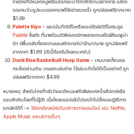
รายจ่ายที่มีหมวดหมู่พร้อมไอคอนน่ารักให้ใช้งานอย่างง่าย แสดง
รออกมาในรูปแบบของกราฟได้อย่างรวดเร็ว ถูกปล่อยฟรีจากราคา
$1.99
Palette Kiyo
– แอปบันทึกวิดีโอหรือแอปตัดต่อวิดีโอตระกูล
Palette
ชื่อดัง ที่มาพร้อมตัวฟิลเตอร์ภาพสวยงามสไตล์สีชมพูน่า
รัก มีพื้นหลังที่สวยงามและสติกเกอร์น่ารักมากมาย ถูกปล่อยฟรี
จากราคา $1.99 (ตัวนี้ต้องรีบโหลดนะครับ)
Dunk Rise Basketball Hoop Game
– เกมบาสเก็ตบอล
กระโดดผ่านด่าน เกมแตะเล่นง่าย ใช้เล่นแก้เบื่อได้เป็นอย่างดี ถูก
ปล่อยฟรีจากราคา $4.99
หมายเหตุ: สำหรับใครที่กลัวว่าแอปไหนจะฟรีเพียงแค่หนึ่งสัปดาห์หรือ
แอบหักเงินโดยที่ไม่รู้ตัว เมื่อโหลดแอปแล้วโปรดเข้าไปเช็คและดูวิธีการ
ยกเลิกได้ที่ –>
วิธียกเลิกสมัครรับบริการทางออนไลน์ เช่น Netflix,
Apple Music และบริการอื่นๆ