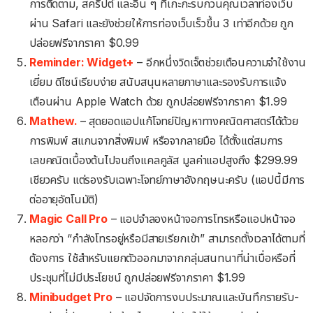
การติดตาม, สคริปต์ และอื่น ๆ ที่เกะกะรบกวนคุณเวลาท่องเว็บ
ผ่าน Safari และยังช่วยให้การท่องเว็บเร็วขึ้น 3 เท่าอีกด้วย ถูก
ปล่อยฟรีจากราคา $0.99
Reminder: Widget+
– อีกหนึ่งวิดเจ็ตช่วยเตือนความจำใช้งาน
เยี่ยม ดีไซน์เรียบง่าย สนับสนุนหลายภาษาและรองรับการแจ้ง
เตือนผ่าน Apple Watch ด้วย ถูกปล่อยฟรีจากราคา $1.99
Mathew.
– สุดยอดแอปแก้โจทย์ปัญหาทางคณิตศาสตร์ได้ด้วย
การพิมพ์ สแกนจากสิ่งพิมพ์ หรือจากลายมือ ได้ตั้งแต่สมการ
เลขคณิตเบื้องต้นไปจนถึงแคลคูลัส มูลค่าแอปสูงถึง $299.99
เชียวครับ แต่รองรับเฉพาะโจทย์ภาษาอังกฤษนะครับ (แอปนี้มีการ
ต่ออายุอัตโนมัติ)
Magic Call Pro
– แอปจำลองหน้าจอการโทรหรือแอปหน้าจอ
หลอกว่า “กำลังโทรอยู่หรือมีสายเรียกเข้า” สามารถตั้งเวลาได้ตามที่
ต้องการ ใช้สำหรับแยกตัวออกมาจากกลุ่มสนทนาที่น่าเบื่อหรือที่
ประชุมที่ไม่มีประโยชน์ ถูกปล่อยฟรีจากราคา $1.99
Minibudget Pro
– แอปจัดการงบประมาณและบันทึกรายรับ-