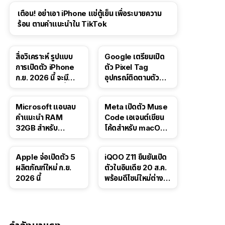
เตือน! อย่าเอา iPhone แช่ตู้เย็น เพื่อระบายความ
ร้อน ตามคำแนะนำใน TikTok
สื่อวิเคราะห์ รูปแบบ
Google เตรียมเปิด
การเปิดตัว iPhone
ตัว Pixel Tag
ก.ย. 2026 นี้ จะมี
อุปกรณ์ติดตามตัว
“ชีวิตชีวา” มากขึ้น
ราคาเดียวกับ AirTag
Microsoft แอบลบ
Meta เปิดตัว Muse
คำแนะนำ RAM
Code เอเจนต์เขียน
32GB สำหรับ
โค้ดสำหรับ macOS
Windows 11 ออก
และ Linux
จากเว็บตัวเอง
Apple จ่อเปิดตัว 5
iQOO Z11 ยืนยันเปิด
ผลิตภัณฑ์ใหม่ ก.ย.
ตัวในอินเดีย 20 ส.ค.
2026 นี้
พร้อมดีไซน์ใหม่ต่าง
จากรุ่นจีน