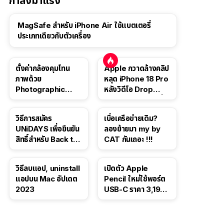
กำลังมาแรง
MagSafe สำหรับ iPhone Air ใช้แบตเตอรี่
ประเภทเดียวกับตัวเครื่อง
ตั้งค่ากล้องคุมโทน
Apple กวาดล้างคลิป
ภาพด้วย
หลุด iPhone 18 Pro
Photographic
หลังวิดีโอ Drop
Style ใน iPhone 16,
Test ปลิวหายจากสื่อ
iPhone 16 Pro
โซเชียล
วิธีการสมัคร
เบื่อเครือข่ายเดิม?
UNiDAYS เพื่อยืนยัน
ลองย้ายมา my by
สิทธิ์สำหรับ Back to
CAT กันเถอะ !!!
School 2565
วิธีลบแอป, uninstall
เปิดตัว Apple
แอปบน Mac อัปเดต
Pencil ใหม่ใช้พอร์ต
2023
USB-C ราคา 3,190
บาท ขาย พ.ย. 2023
นี้