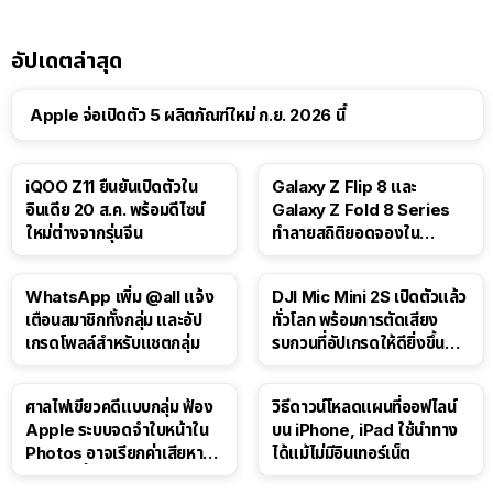
อัปเดตล่าสุด
Apple จ่อเปิดตัว 5 ผลิตภัณฑ์ใหม่ ก.ย. 2026 นี้
iQOO Z11 ยืนยันเปิดตัวใน
Galaxy Z Flip 8 และ
อินเดีย 20 ส.ค. พร้อมดีไซน์
Galaxy Z Fold 8 Series
ใหม่ต่างจากรุ่นจีน
ทำลายสถิติยอดจองใน
เกาหลีใต้
WhatsApp เพิ่ม @all แจ้ง
DJI Mic Mini 2S เปิดตัวแล้ว
เตือนสมาชิกทั้งกลุ่ม และอัป
ทั่วโลก พร้อมการตัดเสียง
เกรดโพลล์สำหรับแชตกลุ่ม
รบกวนที่อัปเกรดให้ดียิ่งขึ้น
ด้วย AI
ศาลไฟเขียวคดีแบบกลุ่ม ฟ้อง
วิธีดาวน์โหลดแผนที่ออฟไลน์
Apple ระบบจดจำใบหน้าใน
บน iPhone, iPad ใช้นำทาง
Photos อาจเรียกค่าเสียหาย
ได้แม้ไม่มีอินเทอร์เน็ต
กว่า 3 หมื่นล้านดอลลาร์