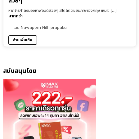
สวยๆ
หากใครกำลังมองหาฟอนต์สวยๆ สไตล์ตัวเขียนภาษาอังกฤษ เหมาะ […]
มากกว่า
โดย
Nawaporn Nithiprapakul
อ่านเพิ่มเติม
สนับสนุนโดย