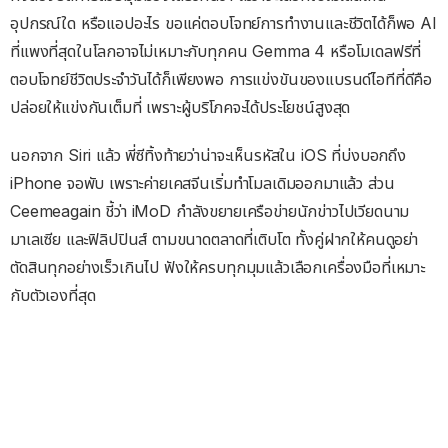
อุปกรณ์ใด หรือแอปอะไร ขอแค่ตอบโจทย์การทำงานและชีวิตได้ก็พอ AI
ที่แพงที่สุดในโลกอาจไม่เหมาะกับทุกคน Gemma 4 หรือโมเดลฟรีที่
ตอบโจทย์ชีวิตประจำวันได้ก็เพียงพอ การแข่งขันของแบรนด์ไอทีที่ดีคือ
ปล่อยให้แข่งกันเต็มที่ เพราะผู้บริโภคจะได้ประโยชน์สูงสุด
นอกจาก Siri แล้ว พี่ซีทิ้งท้ายว่าน่าจะเห็นรหัสใน iOS ที่บ่งบอกถึง
iPhone จอพับ เพราะค่ายเคสจีนเริ่มทำโมลเดิมออกมาแล้ว ส่วน
Ceemeagain ชี้ว่า iMoD กำลังขยายเครือข่ายนักข่าวไปเวียดนาม
มาเลเซีย และฟิลิปปินส์ ตามขนาดตลาดที่เติบโต ทั้งคู่ฝากให้คนดูอย่า
ตัดสินทุกอย่างเร็วเกินไป ฟังให้ครบทุกมุมแล้วเลือกเครื่องมือที่เหมาะ
กับตัวเองที่สุด