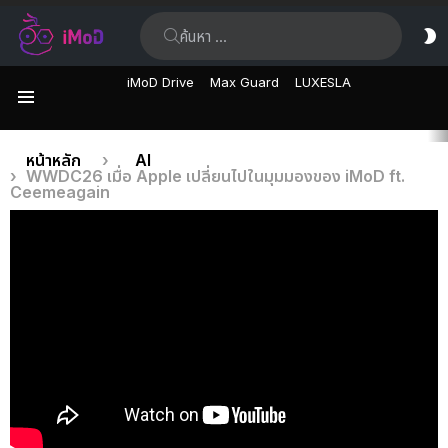
ค้นหา:
ส
ผิ
iMoD Drive
Max Guard
LUXESLA
เมนู
เรื่อง
คุณอยู่ที่นี่:
หน้าหลัก
AI
WWDC26 เมื่อ Apple เปลี่ยนไปในมุมมองของ iMoD ft.
ล่าสุด
Ceemeagain