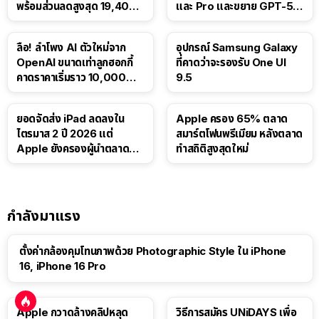
พร้อมส่วนลดสูงสุด 19,400
และ Pro และขยาย GPT-5.6
บาท
Luna ให้ผู้ใช้ฟรี
ลือ! ลำโพง AI ตัวใหม่จาก
อุปกรณ์ Samsung Galaxy
OpenAI ขนาดเท่าลูกฮอกกี้
ที่คาดว่าจะรองรับ One UI
คาดราคาเริ่มราว 10,000
9.5
บาท
ยอดจัดส่ง iPad ลดลงใน
Apple ครอง 65% ตลาด
ไตรมาส 2 ปี 2026 แต่
สมาร์ตโฟนพรีเมียม หลังตลาด
Apple ยังครองผู้นำตลาด
ทำสถิติสูงสุดใหม่
แท็บเล็ต
กำลังมาแรง
ตั้งค่ากล้องคุมโทนภาพด้วย Photographic Style ใน iPhone
16, iPhone 16 Pro
Apple กวาดล้างคลิปหลุด
วิธีการสมัคร UNiDAYS เพื่อ