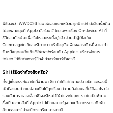
พี่ซีมองว่า WWDC26 โดนโห่ตอนแรกเหมือนทุกปี แต่ถ้าตัดสินเร็วเกิน
ไปจะพลาดมุมที่ Apple ยังซ่อนไว้ โดยเฉพาะเรื่อง On-device AI ที่
ซิลิคอนดีไซน์มาเพื่อรับโหลดตรงนี้อยู่แล้ว ส่วนตัวผู้ใช้อย่าง
Ceemeagain ก็ยอมรับว่าความเร็วปัจจุบันเพียงพอระดับหนึ่ง และถ้า
วันหนึ่งทุกคนวิ่งเข้าเซิร์ฟเวอร์พร้อมกัน Apple จะบริหารจัดการ
token ได้ดีกว่าเพราะรู้ขีดจำกัดฮาร์ดแวร์ตัวเองดี
Siri ไร้ขีดจำกัดจริงหรือ?
ทั้งคู่เห็นตรงกันว่าซักที่ผ่านมา Siri ทำได้แค่คำถามปลายปิด แต่รอบนี้
เป้าคือตอบคำถามปลายเปิดได้ทุกเรื่อง คำถามคือโมเดลที่ใช้คืออะไร ต่อ
รองกับใคร และจะล็อกฟีเจอร์ไหนไว้ให้ developer รายใดเป็นพิเศษ
ซึ่งเป็นความลับที่ Apple ไม่เปิดเผย แต่ดูจากงบวิศวกรรมระดับพัน
ล้านดอลลาร์ น่าจะมีการเตรียมมาหลายปี