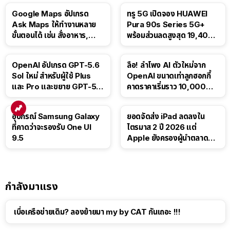
Google Maps อัปเกรด
ทรู 5G เปิดจอง HUAWEI
Ask Maps ให้ทำงานหลาย
Pura 90s Series 5G+
ขั้นตอนได้ เช่น สั่งอาหาร,
พร้อมส่วนลดสูงสุด 19,400
ติดตามขนส่งสาธารณะ
บาท
OpenAI อัปเกรด GPT-5.6
ลือ! ลำโพง AI ตัวใหม่จาก
Sol ใหม่ สำหรับผู้ใช้ Plus
OpenAI ขนาดเท่าลูกฮอกกี้
และ Pro และขยาย GPT-5.6
คาดราคาเริ่มราว 10,000
Luna ให้ผู้ใช้ฟรี
บาท
อุปกรณ์ Samsung Galaxy
ยอดจัดส่ง iPad ลดลงใน
ที่คาดว่าจะรองรับ One UI
ไตรมาส 2 ปี 2026 แต่
9.5
Apple ยังครองผู้นำตลาด
แท็บเล็ต
กำลังมาแรง
เบื่อเครือข่ายเดิม? ลองย้ายมา my by CAT กันเถอะ !!!