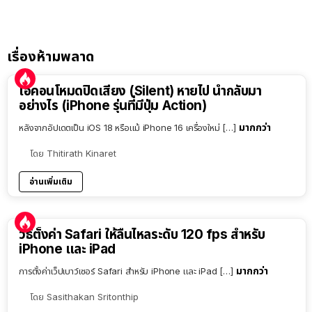
เรื่องห้ามพลาด
ไอคอนโหมดปิดเสียง (Silent) หายไป นำกลับมา
อย่างไร (iPhone รุ่นที่มีปุ่ม Action)
มากกว่า
หลังจากอัปเดตเป็น iOS 18 หรือแม้ iPhone 16 เครื่องใหม่ […]
โดย
Thitirath Kinaret
อ่านเพิ่มเติม
วิธีตั้งค่า Safari ให้ลื่นไหลระดับ 120 fps สำหรับ
iPhone และ iPad
มากกว่า
การตั้งค่าเว็ปเบาว์เซอร์ Safari สำหรับ iPhone และ iPad […]
โดย
Sasithakan Sritonthip