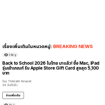
เรื่องเพิ่มเติมในหมวดหมู่:
BREAKING NEWS
1.3k
ดู
Back to School 2026 ในไทย มาแล้ว! ซื้อ Mac, iPad
รุ่นเข้าเกณฑ์ รับ Apple Store Gift Card สูงสุด 5,100
บาท
โดย
Thitirath Kinaret
24 วันที่แล้ว
อ่านเพิ่มเติม
2k
ดู