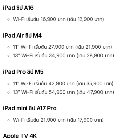
iPad ชิป A16
Wi-Fi เริ่มต้น 16,900 บาท (เดิม 12,900 บาท)
iPad Air ชิป M4
11″ Wi-Fi เริ่มต้น 27,900 บาท (เดิม 21,900 บาท)
13″ Wi-Fi เริ่มต้น 34,900 บาท (เดิม 28,900 บาท)
iPad Pro ชิป M5
11″ Wi-Fi เริ่มต้น 42,900 บาท (เดิม 35,900 บาท)
13″ Wi-Fi เริ่มต้น 54,900 บาท (เดิม 47,900 บาท)
iPad mini ชิป A17 Pro
Wi-Fi เริ่มต้น 21,900 บาท (เดิม 17,900 บาท)
Apple TV 4K