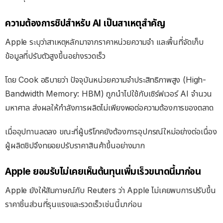
ความต้องการชิปสำหรับ AI เป็นสาเหตุสำคัญ
Apple ระบุว่าสาเหตุหลักมาจากราคาหน่วยความจำ และพื้นที่จัดเก็บ
ข้อมูลที่ปรับตัวสูงขึ้นอย่างรวดเร็ว
โดย Cook อธิบายว่า ปัจจุบันหน่วยความจำประสิทธิภาพสูง (High-
Bandwidth Memory: HBM) ถูกนำไปใช้กับเซิร์ฟเวอร์ AI จำนวน
มหาศาล ส่งผลให้กำลังการผลิตไม่เพียงพอต่อความต้องการของตลาด
เมื่ออุปทานลดลง ขณะที่ผู้บริโภคยังต้องการอุปกรณ์ใหม่อย่างต่อเนื่อง
ผู้ผลิตชิปจึงทยอยปรับราคาสินค้าขึ้นอย่างมาก
Apple ยอมรับไม่เคยเห็นต้นทุนเพิ่มเร็วขนาดนี้มาก่อน
Apple ยังให้สัมภาษณ์กับ Reuters ว่า Apple ไม่เคยพบการปรับขึ้น
ราคาชิ้นส่วนที่รุนแรงและรวดเร็วเช่นนี้มาก่อน