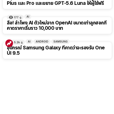
Plus และ Pro และขยาย GPT-5.6 Luna ให้ผู้ใช้ฟรี
AI
177
ดู
ลือ! ลำโพง AI ตัวใหม่จาก OpenAI ขนาดเท่าลูกฮอกกี้
คาดราคาเริ่มราว 10,000 บาท
AI
ANDROID
SAMSUNG
5.2k
ดู
อุปกรณ์ Samsung Galaxy ที่คาดว่าจะรองรับ One
UI 9.5