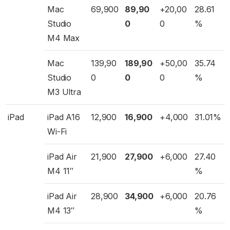
Mac
69,900
89,90
+20,00
28.61
Studio
0
0
%
M4 Max
Mac
139,90
189,90
+50,00
35.74
Studio
0
0
0
%
M3 Ultra
iPad
iPad A16
12,900
16,900
+4,000
31.01%
Wi-Fi
iPad Air
21,900
27,900
+6,000
27.40
M4 11″
%
iPad Air
28,900
34,900
+6,000
20.76
M4 13″
%