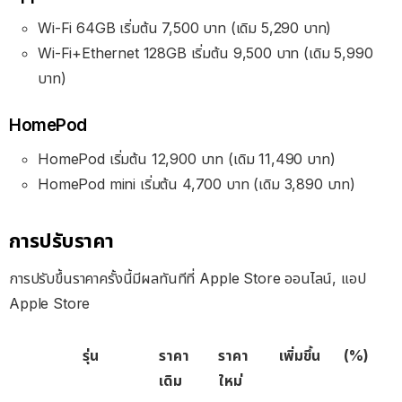
Wi-Fi 64GB เริ่มต้น 7,500 บาท (เดิม 5,290 บาท)
Wi-Fi+Ethernet 128GB เริ่มต้น 9,500 บาท (เดิม 5,990
บาท)
HomePod
HomePod เริ่มต้น 12,900 บาท (เดิม 11,490 บาท)
HomePod mini เริ่มต้น 4,700 บาท (เดิม 3,890 บาท)
การปรับราคา
การปรับขึ้นราคาครั้งนี้มีผลทันทีที่ Apple Store ออนไลน์, แอป
Apple Store
รุ่น
ราคา
ราคา
เพิ่มขึ้น
(%)
เดิม
ใหม่