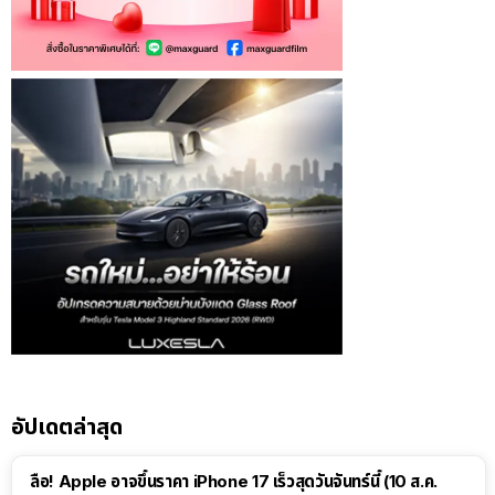
อัปเดตล่าสุด
ลือ! Apple อาจขึ้นราคา iPhone 17 เร็วสุดวันจันทร์นี้ (10 ส.ค.