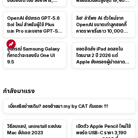
ขั้นตอนได้ เช่น สั่งอาหาร,
พร้อมส่วนลดสูงสุด 19,400
ติดตามขนส่งสาธารณะ
บาท
OpenAI อัปเกรด GPT-5.6
ลือ! ลำโพง AI ตัวใหม่จาก
Sol ใหม่ สำหรับผู้ใช้ Plus
OpenAI ขนาดเท่าลูกฮอกกี้
และ Pro และขยาย GPT-5.6
คาดราคาเริ่มราว 10,000
Luna ให้ผู้ใช้ฟรี
บาท
อุปกรณ์ Samsung Galaxy
ยอดจัดส่ง iPad ลดลงใน
ที่คาดว่าจะรองรับ One UI
ไตรมาส 2 ปี 2026 แต่
9.5
Apple ยังครองผู้นำตลาด
แท็บเล็ต
กำลังมาแรง
เบื่อเครือข่ายเดิม? ลองย้ายมา my by CAT กันเถอะ !!!
วิธีลบแอป, uninstall แอปบน
เปิดตัว Apple Pencil ใหม่ใช้
Mac อัปเดต 2023
พอร์ต USB-C ราคา 3,190