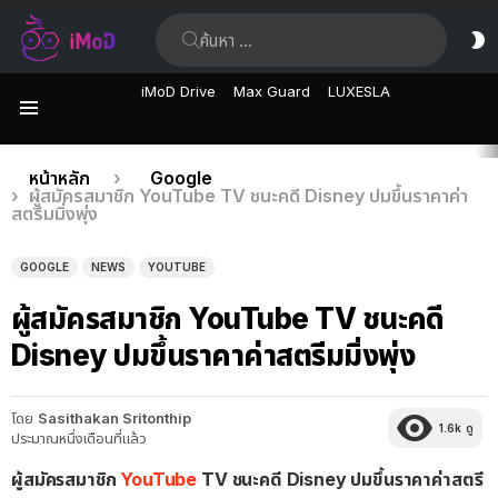
ค้นหา:
ส
ผิ
iMoD Drive
Max Guard
LUXESLA
เมนู
เรื่อง
คุณอยู่ที่นี่:
หน้าหลัก
Google
ผู้สมัครสมาชิก YouTube TV ชนะคดี Disney ปมขึ้นราคาค่า
ล่าสุด
สตรีมมิ่งพุ่ง
GOOGLE
NEWS
YOUTUBE
ผู้สมัครสมาชิก YouTube TV ชนะคดี
Disney ปมขึ้นราคาค่าสตรีมมิ่งพุ่ง
โดย
Sasithakan Sritonthip
1.6k
ดู
ประมาณหนึ่งเดือนที่แล้ว
ผู้สมัครสมาชิก
YouTube
TV ชนะคดี Disney ปมขึ้นราคาค่าสตรี