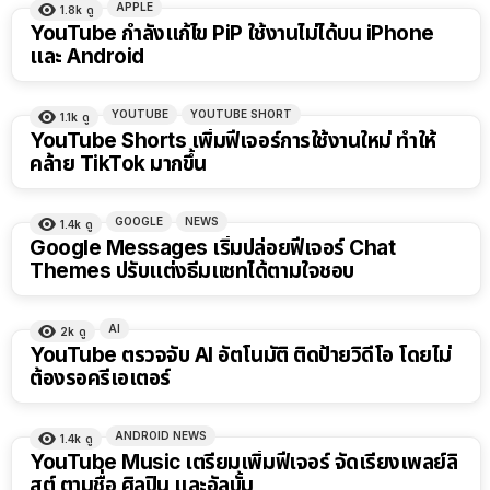
APPLE
1.8k
ดู
YouTube กำลังแก้ไข PiP ใช้งานไม่ได้บน iPhone
และ Android
YOUTUBE
YOUTUBE SHORT
1.1k
ดู
YouTube Shorts เพิ่มฟีเจอร์การใช้งานใหม่ ทำให้
คล้าย TikTok มากขึ้น
GOOGLE
NEWS
1.4k
ดู
Google Messages เริ่มปล่อยฟีเจอร์ Chat
Themes ปรับแต่งธีมแชทได้ตามใจชอบ
AI
2k
ดู
YouTube ตรวจจับ AI อัตโนมัติ ติดป้ายวิดีโอ โดยไม่
ต้องรอครีเอเตอร์
ANDROID NEWS
1.4k
ดู
YouTube Music เตรียมเพิ่มฟีเจอร์ จัดเรียงเพลย์ลิ
สต์ ตามชื่อ ศิลปิน และอัลบั้ม