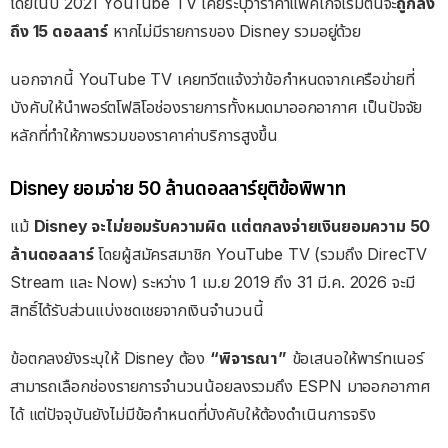
โดยในปี 2021 YouTube TV เคยระบุว่าราคาแพ็คเกจเริ่มต้นจะ
ถูกลง
ถึง 15 ดอลลาร์
หากไม่มีรายการของ Disney รวมอยู่ด้วย
นอกจากนี้ YouTube TV เคยทวีตแจ้งว่าข้อกำหนดจากเครือข่ายที่
บังคับให้นำพอร์ตโฟลิโอช่องรายการทั้งหมดมาออกอากาศ เป็นปัจจัย
หลักที่ทำให้ภาพรวมของราคาค่าบริการสูงขึ้น
Disney ยอมจ่าย 50 ล้านดอลลาร์ยุติข้อพิพาท
แม้
Disney จะไม่ยอมรับความผิด แต่ตกลงจ่ายเงินยอมความ 50
ล้านดอลลาร์
โดยผู้สมัครสมาชิก YouTube TV (รวมถึง DirecTV
Stream และ Now) ระหว่าง 1 เม.ย 2019 ถึง 31 มี.ค. 2026 จะมี
สิทธิ์ได้รับส่วนแบ่งชดเชยจากเงินจำนวนนี้
ข้อตกลงยังระบุให้ Disney ต้อง
“พิจารณา”
ข้อเสนอให้พาร์ทเนอร์
สามารถเลือกช่องรายการจำนวนน้อยลงรวมถึง ESPN มาออกอากาศ
ได้ แต่ปัจจุบันยังไม่มีข้อกำหนดที่บังคับให้ต้องดำเนินการจริง