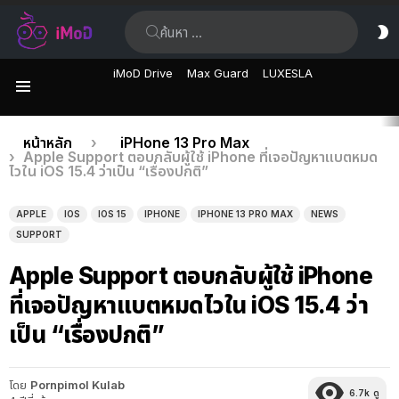
ค้นหา:
ส
ผิ
iMoD Drive
Max Guard
LUXESLA
เมนู
เรื่อง
คุณอยู่ที่นี่:
หน้าหลัก
iPHone 13 Pro Max
Apple Support ตอบกลับผู้ใช้ iPhone ที่เจอปัญหาแบตหมด
ล่าสุด
ไวใน iOS 15.4 ว่าเป็น “เรื่องปกติ”
APPLE
IOS
IOS 15
IPHONE
IPHONE 13 PRO MAX
NEWS
SUPPORT
Apple Support ตอบกลับผู้ใช้ iPhone
ที่เจอปัญหาแบตหมดไวใน iOS 15.4 ว่า
เป็น “เรื่องปกติ”
โดย
Pornpimol Kulab
6.7k
ดู