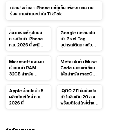
เตือน! อย่าเอา iPhone แช่ตู้เย็น เพื่อระบายความ
ร้อน ตามคำแนะนำใน TikTok
สื่อวิเคราะห์ รูปแบบ
Google เตรียมเปิด
การเปิดตัว iPhone
ตัว Pixel Tag
ก.ย. 2026 นี้ จะมี
อุปกรณ์ติดตามตัว
“ชีวิตชีวา” มากขึ้น
ราคาเดียวกับ AirTag
Microsoft แอบลบ
Meta เปิดตัว Muse
คำแนะนำ RAM
Code เอเจนต์เขียน
32GB สำหรับ
โค้ดสำหรับ macOS
Windows 11 ออก
และ Linux
จากเว็บตัวเอง
Apple จ่อเปิดตัว 5
iQOO Z11 ยืนยันเปิด
ผลิตภัณฑ์ใหม่ ก.ย.
ตัวในอินเดีย 20 ส.ค.
2026 นี้
พร้อมดีไซน์ใหม่ต่าง
จากรุ่นจีน