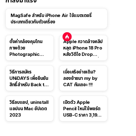
กำลังมาแรง
MagSafe สำหรับ iPhone Air ใช้แบตเตอรี่
ประเภทเดียวกับตัวเครื่อง
ตั้งค่ากล้องคุมโทน
Apple กวาดล้างคลิป
ภาพด้วย
หลุด iPhone 18 Pro
Photographic
หลังวิดีโอ Drop
Style ใน iPhone 16,
Test ปลิวหายจากสื่อ
iPhone 16 Pro
โซเชียล
วิธีการสมัคร
เบื่อเครือข่ายเดิม?
UNiDAYS เพื่อยืนยัน
ลองย้ายมา my by
สิทธิ์สำหรับ Back to
CAT กันเถอะ !!!
School 2565
วิธีลบแอป, uninstall
เปิดตัว Apple
แอปบน Mac อัปเดต
Pencil ใหม่ใช้พอร์ต
2023
USB-C ราคา 3,190
บาท ขาย พ.ย. 2023
นี้