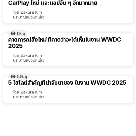
CarPlay ใหม่ และแอปอื่น ๆ อีกมากมาย
เรียง
ตาม
โดย
Zakura Kim
ประมาณหนึ่งปีที่แล้ว
ตัว
เลือก
1.1k
ดู
คาดการณ์สิ่งใหม่ ที่คาดว่าจะได้เห็นในงาน WWDC
2025
โดย
Zakura Kim
ประมาณหนึ่งปีที่แล้ว
6.6k
ดู
5 ไฮไลต์สำคัญที่น่าจับตามอง ในงาน WWDC 2025
โดย
Zakura Kim
ประมาณหนึ่งปีที่แล้ว