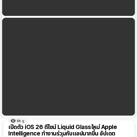
สื่อเผย Apple ชู AI ประมวลผลบนอุปกรณ์ เป็นจุดขาย
งาน WWDC 2026
Apple ประกาศวันจัดงาน WWDC 2026 เริ่ม 8 มิ.ย.
2026
6k
ดู
ผลลัพธ์
เปิดตัว iOS 26 ดีไซน์ Liquid Glassใหม่ Apple
ทั้งหมด
Intelligence ทำงานร่วมกับแอปมากขึ้น อัปเดต