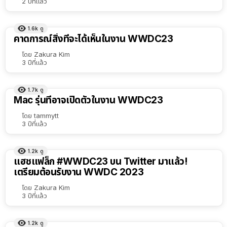
2 ปีที่แล้ว
1.6k
ดู
คาดการณ์สิ่งที่จะได้เห็นในงาน WWDC23
โดย
Zakura Kim
3 ปีที่แล้ว
1.7k
ดู
Mac รุ่นที่อาจเปิดตัวในงาน WWDC23
โดย
tammytt
3 ปีที่แล้ว
1.2k
ดู
แฮชแฟล็ก #WWDC23 บน Twitter มาแล้ว!
เตรียมต้อนรับงาน WWDC 2023
โดย
Zakura Kim
3 ปีที่แล้ว
1.2k
ดู