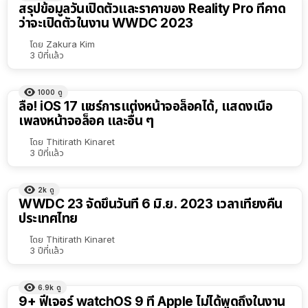
สรุปข้อมูลวันเปิดตัวและราคาของ Reality Pro ที่คาด
ว่าจะเปิดตัวในงาน WWDC 2023
โดย
Zakura Kim
3 ปีที่แล้ว
1000
ดู
ลือ! iOS 17 แชร์การแต่งหน้าจอล็อคได้, แสดงเนื้อ
เพลงหน้าจอล็อค และอื่น ๆ
โดย
Thitirath Kinaret
3 ปีที่แล้ว
2k
ดู
WWDC 23 จัดขึ้นวันที่ 6 มิ.ย. 2023 เวลาเที่ยงคืน
ประเทศไทย
โดย
Thitirath Kinaret
3 ปีที่แล้ว
6.9k
ดู
9+ ฟีเจอร์ watchOS 9 ที่ Apple ไม่ได้พูดถึงในงาน