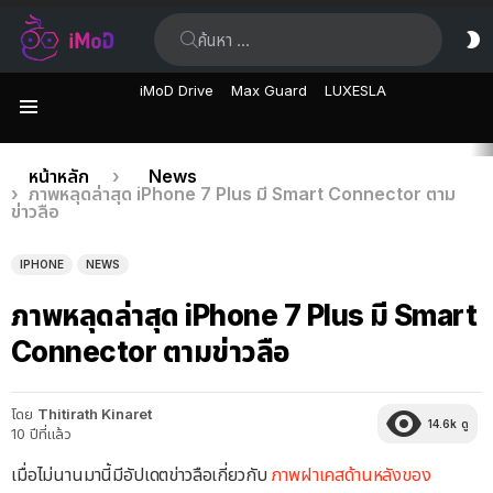
ค้นหา:
ส
ผิ
iMoD Drive
Max Guard
LUXESLA
เมนู
เรื่อง
คุณอยู่ที่นี่:
หน้าหลัก
News
ภาพหลุดล่าสุด iPhone 7 Plus มี Smart Connector ตาม
ล่าสุด
ข่าวลือ
IPHONE
NEWS
ภาพหลุดล่าสุด iPhone 7 Plus มี Smart
Connector ตามข่าวลือ
โดย
Thitirath Kinaret
14.6k
ดู
10 ปีที่แล้ว
เมื่อไม่นานมานี้มีอัปเดตข่าวลือเกี่ยวกับ
ภาพฝาเคสด้านหลังของ