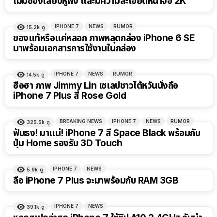
ไม่มีช่องเสียบหูฟัง และมีความละเอียดหน้าจอ 2K
IPHONE 7
NEWS
RUMOR
15.2k
ดู
ของแท้หรือแค่หลอก ภาพหลุดกล่อง iPhone 6 SE
มาพร้อมเอกสารการใช้งานในกล่อง
IPHONE 7
NEWS
RUMOR
14.5k
ดู
ฮือฮา ภาพ Jimmy Lin เซเลปชาวไต้หวันนั่งถือ
iPhone 7 Plus สี Rose Gold
BREAKING NEWS
IPHONE 7
NEWS
RUMOR
325.5k
ดู
ฟันธง! มาแน่! iPhone 7 สี Space Black พร้อมกับ
ปุ่ม Home รองรับ 3D Touch
IPHONE 7
NEWS
5.9k
ดู
ลือ iPhone 7 Plus จะมาพร้อมกับ RAM 3GB
IPHONE 7
NEWS
39.1k
ดู