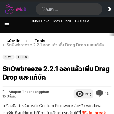
ค้นหา:
ส
ผิ
iMoD Drive
Max Guard
LUXESLA
เมนู
เรื่อง
คุณอยู่ที่นี่:
หน้าหลัก
Tools
Sn0wbreeze 2.2.1 ออกแล้วเพิ่ม Drag Drop และแก้บัค
ล่าสุด
NEWS
TOOLS
Sn0wbreeze 2.2.1 ออกแล้วเพิ่ม Drag
Drop และแก้บัค
โดย
Attapon Thaphaengphan
คว
13
2k
ดู
15 ปีที่แล้ว
คิด
เห็
เครื่องมือสำหรับการทำ Custom Firmware สำหรับ windows
เวอร์ชันที่ผมได้แนะนำวิธีการไปแล้วสามารถอ่านได้ที่
วิธี Jailbreak