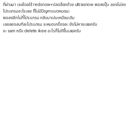
ที่ผ่านมา เจลโดยใช้ redsnow+ปลดล๊อกด้วย ultrasnow พอลงปุ็บ ลองไม่ลง
โปรแกรมอะไรเลย ก็ไม่มีปัญหาแบตหมดนะ
พอลงอีกไม่กี๋โปรแกรม กลับมาเปนเหมือนเดิม
เลยลองลบทีละโปรแกรม จะหมดเครื่องละ ยังไม่หายเลยครับ
จะ sam หรือ delete ikee อะไรก็ไม่ดีขึ้นเลยครับ