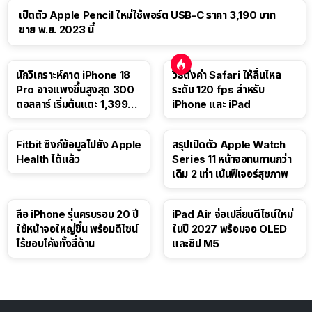
เปิดตัว Apple Pencil ใหม่ใช้พอร์ต USB-C ราคา 3,190 บาท
ขาย พ.ย. 2023 นี้
นักวิเคราะห์คาด iPhone 18
วิธีตั้งค่า Safari ให้ลื่นไหล
Pro อาจแพงขึ้นสูงสุด 300
ระดับ 120 fps สำหรับ
ดอลลาร์ เริ่มต้นแตะ 1,399
iPhone และ iPad
ดอลลาร์
Fitbit ซิงก์ข้อมูลไปยัง Apple
สรุปเปิดตัว Apple Watch
Health ได้แล้ว
Series 11 หน้าจอทนทานกว่า
เดิม 2 เท่า เน้นฟีเจอร์สุขภาพ
ลือ iPhone รุ่นครบรอบ 20 ปี
iPad Air จ่อเปลี่ยนดีไซน์ใหม่
ใช้หน้าจอใหญ่ขึ้น พร้อมดีไซน์
ในปี 2027 พร้อมจอ OLED
ไร้ขอบโค้งทั้งสี่ด้าน
และชิป M5