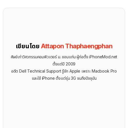
เขียนโดย
Attapon Thaphaengphan
ศิษย์เก่าวิศวกรรมคอมพิวเตอร์ ม. ขอนแก่น ผู้ก่อตั้ง iPhoneMod.net
ตั้งแต่ปี 2009
อดีต Dell Technical Support รู้จัก ​Apple เพราะ Macbook Pro
และใช้ iPhone ตั้งแต่รุ่น 3G จนถึงปัจจุบัน