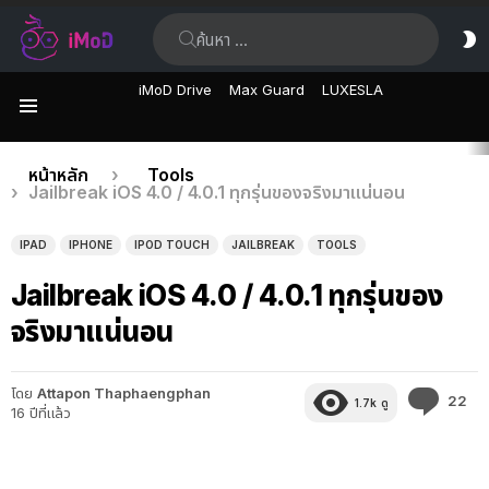
ค้นหา:
ส
ผิ
iMoD Drive
Max Guard
LUXESLA
เมนู
เรื่อง
คุณอยู่ที่นี่:
หน้าหลัก
Tools
Jailbreak iOS 4.0 / 4.0.1 ทุกรุ่นของจริงมาแน่นอน
ล่าสุด
IPAD
IPHONE
IPOD TOUCH
JAILBREAK
TOOLS
Jailbreak iOS 4.0 / 4.0.1 ทุกรุ่นของ
จริงมาแน่นอน
โดย
Attapon Thaphaengphan
คว
22
1.7k
ดู
16 ปีที่แล้ว
คิด
เห็