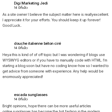
Digi Marketing Jedi
14 ปีที่แล้ว
As a site owner I believe the subject matter here is reallyexcellent.
I appreciate it for your efforts. You should keep it up forever!
Good Luck..
douche italienne béton ciré
14 ปีที่แล้ว
Heya this is kind of of off topic but I was wondering if blogs use
WYSIWYG editors or if you have to manually code with HTML. I’m
starting a blog soon but have no coding know-how so I wanted to
get advice from someone with experience. Any help would be
enormously appreciated!
escada sunglasses
14 ปีที่แล้ว
Bright opinions, hope there can be more useful articles
online.sunglasses has become the hot fashion in the modern