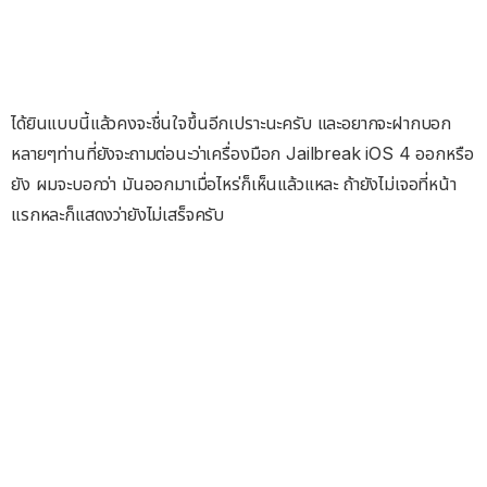
ได้ยินแบบนี้แล้วคงจะชื่นใจขึ้นอีกเปราะนะครับ และอยากจะฝากบอก
หลายๆท่านที่ยังจะถามต่อนะว่าเครื่องมือก Jailbreak iOS 4 ออกหรือ
ยัง ผมจะบอกว่า มันออกมาเมื่อไหร่ก็เห็นแล้วแหละ ถ้ายังไม่เจอที่หน้า
แรกหละก็แสดงว่ายังไม่เสร็จครับ