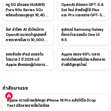
ทรู 5G เปิดจอง HUAWEI
OpenAI อัปเกรด GPT-5.6
Pura 90s Series 5G+
Sol ใหม่ สำหรับผู้ใช้ Plus
พร้อมส่วนลดสูงสุด 19,400
และ Pro และขยาย GPT-5.6
บาท
Luna ให้ผู้ใช้ฟรี
ลือ! ลำโพง AI ตัวใหม่จาก
อุปกรณ์ Samsung Galaxy
OpenAI ขนาดเท่าลูกฮอกกี้
ที่คาดว่าจะรองรับ One UI
คาดราคาเริ่มราว 10,000
9.5
บาท
ยอดจัดส่ง iPad ลดลงใน
Apple ครอง 65% ตลาด
ไตรมาส 2 ปี 2026 แต่
สมาร์ตโฟนพรีเมียม หลังตลาด
Apple ยังครองผู้นำตลาด
ทำสถิติสูงสุดใหม่
แท็บเล็ต
กำลังมาแรง
Apple กวาดล้างคลิปหลุด iPhone 18 Pro หลังวิดีโอ Drop
Test ปลิวหายจากสื่อโซเชียล