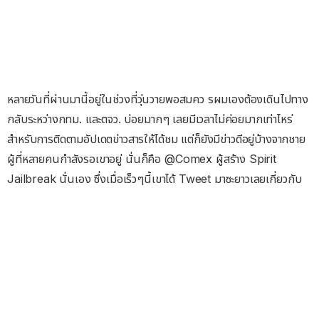
หลายวันที่ผ่านมานี้อยู่ในช่วงที่วุ่นวายพอสมคว รผมเองต้องเดินไปทาง
กลับระหว่างกทม. และตจว. บ่อยมากๆ เลยมีเวลาไม่ค่อยมากเท่าไหร่
สำหรับการติดตามอัปเดตข่าวสารให้ได้ชม แต่ก็ยังมีข่าวดีอยู่บ้างจากชาย
ผู้ที่หลายคนกำลังรอเขาอยู่ นั่นก็คือ @Comex ผู้สร้าง Spirit
Jailbreak นั่นเอง ซึ่งเมื่อเร็วๆนี้เขาได้ Tweet มาซะยาวเลยเกี่ยวกับ