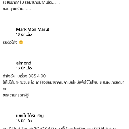
เยี่ยมมากครับ รอมานานมากแล้ว……..
ขอบคุณคร๊าบ……..
Mark Mon Marut
16 ปีที่แล้ว
รอตัวโก่ง
almond
16 ปีที่แล้ว
ทำไงดีคะ เครื่อง 3GS 4.00
ใช้ไม่ได้มาหายวันเเล้ว เครื่องซื้อมาจากเมกา มือใหม่เพิ่งใช้ไอโฟน เเสนจะเครียดมา
กก
ขอความกรุณาผู้รู้
แขกไม่ได้รับเชิญ
16 ปีที่แล้ว
ผมใช้ iPod Touch 2G iOS 4.0 ตอนนี้ใช้ redsn0w_win_0.9.5b5-5 เจล