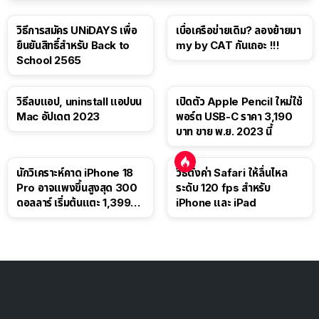
วิธีการสมัคร UNiDAYS เพื่อ
เบื่อเครือข่ายเดิม? ลองย้ายมา
ยืนยันสิทธิ์สำหรับ Back to
my by CAT กันเถอะ !!!
School 2565
วิธีลบแอป, uninstall แอปบน
เปิดตัว Apple Pencil ใหม่ใช้
Mac อัปเดต 2023
พอร์ต USB-C ราคา 3,190
บาท ขาย พ.ย. 2023 นี้
นักวิเคราะห์คาด iPhone 18
วิธีตั้งค่า Safari ให้ลื่นไหล
Pro อาจแพงขึ้นสูงสุด 300
ระดับ 120 fps สำหรับ
ดอลลาร์ เริ่มต้นแตะ 1,399
iPhone และ iPad
ดอลลาร์