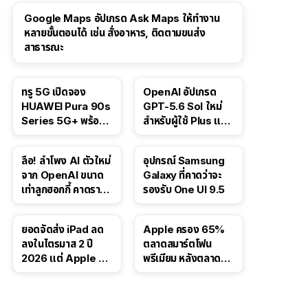
Google Maps อัปเกรด Ask Maps ให้ทำงาน
หลายขั้นตอนได้ เช่น สั่งอาหาร, ติดตามขนส่ง
สาธารณะ
ทรู 5G เปิดจอง
OpenAI อัปเกรด
HUAWEI Pura 90s
GPT-5.6 Sol ใหม่
Series 5G+ พร้อม
สำหรับผู้ใช้ Plus และ
ส่วนลดสูงสุด 19,400
Pro และขยาย GPT-
บาท
5.6 Luna ให้ผู้ใช้ฟรี
ลือ! ลำโพง AI ตัวใหม่
อุปกรณ์ Samsung
จาก OpenAI ขนาด
Galaxy ที่คาดว่าจะ
เท่าลูกฮอกกี้ คาดราคา
รองรับ One UI 9.5
เริ่มราว 10,000 บาท
ยอดจัดส่ง iPad ลด
Apple ครอง 65%
ลงในไตรมาส 2 ปี
ตลาดสมาร์ตโฟน
2026 แต่ Apple ยัง
พรีเมียม หลังตลาดทำ
ครองผู้นำตลาด
สถิติสูงสุดใหม่
แท็บเล็ต