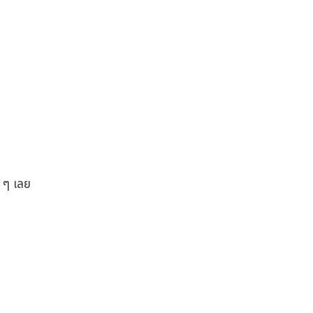
ก ๆ เลย