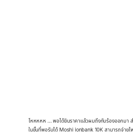
โหหหหห … พอได้ยินราคาแล้วผมถึงกับร้องออกมา ส่วน
ในขั้นที่พอรับได้ Moshi ionbank 10K สามารถจ่าย