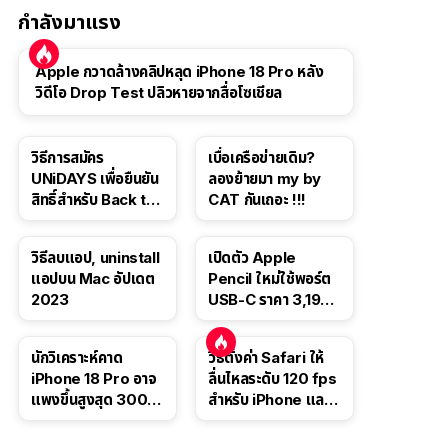
กำลังมาแรง
Apple กวาดล้างคลิปหลุด iPhone 18 Pro หลัง
วิดีโอ Drop Test ปลิวหายจากสื่อโซเชียล
วิธีการสมัคร
เบื่อเครือข่ายเดิม?
UNiDAYS เพื่อยืนยัน
ลองย้ายมา my by
สิทธิ์สำหรับ Back to
CAT กันเถอะ !!!
School 2565
วิธีลบแอป, uninstall
เปิดตัว Apple
แอปบน Mac อัปเดต
Pencil ใหม่ใช้พอร์ต
2023
USB-C ราคา 3,190
บาท ขาย พ.ย. 2023
นี้
นักวิเคราะห์คาด
วิธีตั้งค่า Safari ให้
iPhone 18 Pro อาจ
ลื่นไหลระดับ 120 fps
แพงขึ้นสูงสุด 300
สำหรับ iPhone และ
ดอลลาร์ เริ่มต้นแตะ
iPad
1,399 ดอลลาร์