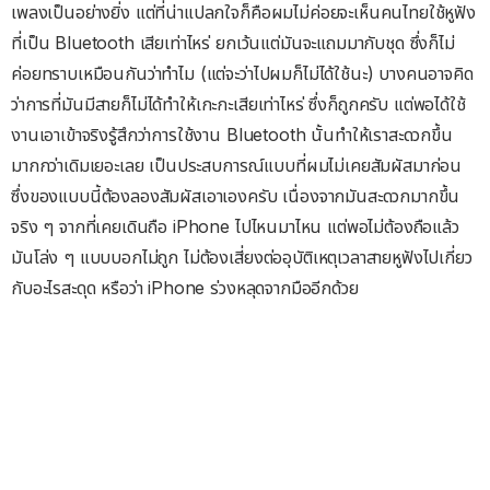
เพลงเป็นอย่างยิ่ง แต่ที่น่าแปลกใจก็คือผมไม่ค่อยจะเห็นคนไทยใช้หูฟัง
ที่เป็น Bluetooth เสียเท่าไหร่ ยกเว้นแต่มันจะแถมมากับชุด ซึ่งก็ไม่
ค่อยทราบเหมือนกันว่าทำไม (แต่จะว่าไปผมก็ไม่ได้ใช้นะ) บางคนอาจคิด
ว่าการที่มันมีสายก็ไม่ได้ทำให้เกะกะเสียเท่าไหร่ ซึ่งก็ถูกครับ แต่พอได้ใช้
งานเอาเข้าจริงรู้สึกว่าการใช้งาน Bluetooth นั้นทำให้เราสะดวกขึ้น
มากกว่าเดิมเยอะเลย เป็นประสบการณ์แบบที่ผมไม่เคยสัมผัสมาก่อน
ซึ่งของแบบนี้ต้องลองสัมผัสเอาเองครับ เนื่องจากมันสะดวกมากขึ้น
จริง ๆ จากที่เคยเดินถือ iPhone ไปไหนมาไหน แต่พอไม่ต้องถือแล้ว
มันโล่ง ๆ แบบบอกไม่ถูก ไม่ต้องเสี่ยงต่ออุบัติเหตุเวลาสายหูฟังไปเกี่ยว
กับอะไรสะดุด หรือว่า iPhone ร่วงหลุดจากมืออีกด้วย