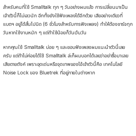
สำหรับคนที่ใช้ Smalltalk ทุก ๆ วันอย่างผมแล้ว การเปลี่ยนมาเป็น
เจ้าตัวนี้ก็ไม่เลวนัก อีกทั้งยังใช้ฟังเพลงได้อีกด้วย เสียอย่างเดียวที่
แบตฯ อยู่ได้สั้นไปนิด (6 ชั่วโมงสำหรับการฟังเพลง) ทำให้ต้องชาร์จทุก
วันหากใช้งานหนัก ๆ แต่ถ้าใช้น้อยก็วันเว้นวัน
หากคุณใช้ Smalltalk บ่อย ๆ และชอบฟังเพลงผมแนะนำตัวนี้เลย
ครับ แต่ถ้าไม่ค่อยได้ใช้ Smalltalk ล่ะก็ผมบอกได้เลยว่าอย่าซื้อมาเลย
เสียดายตังค์ เพราะจุดเด่นหรือจุดเทพของไอ้เจ้าตัวนี้คือ เทคโนโลยี
Noise Lock ของ Bluetrek ที่อยู่ภายในต่างหาก