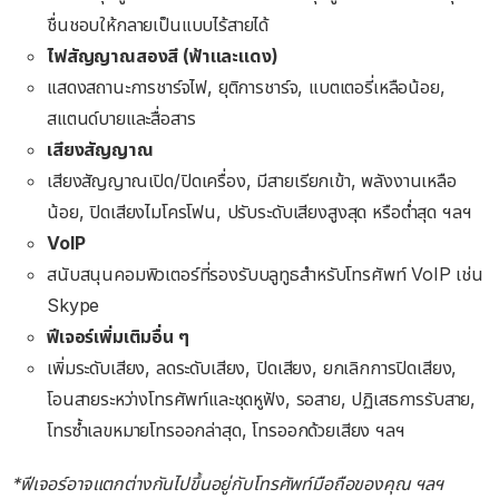
ชื่นชอบให้กลายเป็นแบบไร้สายได้
ไฟสัญญาณสองสี (ฟ้าและแดง
)
แสดงสถานะการชาร์จไฟ, ยุติการชาร์จ, แบตเตอรี่เหลือน้อย,
สแตนด์บายและสื่อสาร
เสียงสัญญาณ
เสียงสัญญาณเปิด/ปิดเครื่อง, มีสายเรียกเข้า, พลังงานเหลือ
น้อย, ปิดเสียงไมโครโฟน, ปรับระดับเสียงสูงสุด หรือต่ำสุด ฯลฯ
VoIP
สนับสนุนคอมพิวเตอร์ที่รองรับบลูทูธสำหรับโทรศัพท์ VoIP เช่น
Skype
ฟีเจอร์เพิ่มเติมอื่น ๆ
เพิ่มระดับเสียง, ลดระดับเสียง, ปิดเสียง, ยกเลิกการปิดเสียง,
โอนสายระหว่างโทรศัพท์และชุดหูฟัง, รอสาย, ปฏิเสธการรับสาย,
โทรซ้ำเลขหมายโทรออกล่าสุด, โทรออกด้วยเสียง ฯลฯ
*ฟีเจอร์อาจแตกต่างกันไปขึ้นอยู่กับโทรศัพท์มือถือของคุณ ฯลฯ