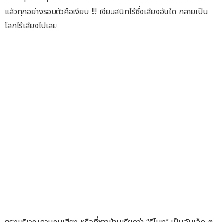
แล้วทุกอย่างรอบตัวคือเงียบ !!! เงียบสนิทไร้ซึ่งเสียงอันใด กลายเป็น
โลกไร้เสียงไปเลย
ตรงบริเวณควบคุมเสียง หรือที่ชาวบ้านเรียกว่า “รีโมท” เป็นอันเล็ก ๆ