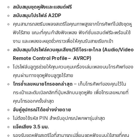
สนับสนุนชุดหูฟังและแฮนด์ฟรี
สนับสนุนโปรไฟล์
A2DP
คุณสามารถสตรีมเพลงสเตริโอคุณภาพสูงจากโทรศัพท์ไปยังชุดหู
ฟังไร้สาย ขณะที่คุณกำลังฟังเพลง ฟังก์ชั่นแฮนด์ฟรีจะพร้อมใช้
งาน และเพลงจะหยุดชั่วคราวเพื่อให้คุณรับสายเรียกเข้า
สนับสนุนโปรไฟล์ควบคุมเสียง/วิดีโอระยะไกล (
Audio/Video
Remote Control Profile –
AVRCP)
โปรไฟล์บลูทูธช่วยให้คุณควบคุมเครื่องเล่นเพลงบนโทรศัพท์ของ
คุณผ่านทางชุดหูฟังบลูทูธไร้สาย
โทรซ้ำเลขหมายโทรออกล่าสุด
– เก็บโทรศัพท์ของคุณไว้ใน
กระเป๋าและดับเบิลคลิกที่ปุ่มหลักบนชุดหูฟัง เพื่อโทรเลขหมายที่
คุณโทรออกครั้งล่าสุด
จับคู่อุปกรณ์ได้อย่างง่ายดาย
ไม่ต้องใช้รหัส PIN สำหรับอุปกรณ์พกพารุ่นล่าสุด
แจ็คเสียง
3.5 มม.
รองรับชุดหูฟังสเตริโอที่สามารถเปลี่ยนชุดหูฟังแบบใช้สายที่คุณ