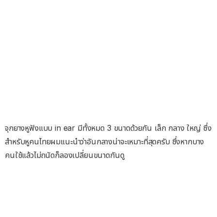
จุกยางหูฟังแบบ in ear มีทั้งหมด 3 ขนาดด้วยกัน เล็ก กลาง ใหญ่ ซึ่ง
สำหรับหูคนไทยผมแนะนำว่าอันกลางน่าจะเหมาะที่สุดครับ ซึ่งหากบาง
คนใช้แล้วไม่ถนัดก็ลองเปลี่ยนขนาดกันดู