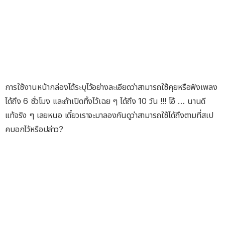
การใช้งานหน้ากล่องได้ระบุไว้อย่างละเอียดว่าสามารถใช้คุยหรือฟังเพลง
ได้ถึง 6 ชั่วโมง และถ้าเปิดทิ้งไว้เฉย ๆ ได้ถึง 10 วัน !!! โอ้ … นานดี
แท้จริง ๆ เลยหนอ เดี๋ยวเราจะมาลองกันดูว่าสามารถใช้ได้ถึงตามที่สเป
คบอกไว้หรือปล่าว?