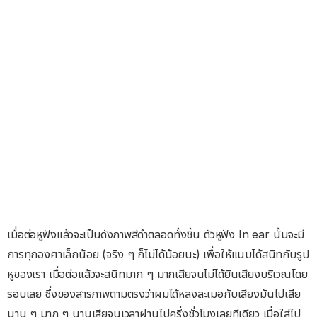
เมื่อต่อหูฟังแล้วจะเป็นดังภาพสีดำตลอดทั้งชิ้น ตัวหูฟัง In ear นั้นจะมี
การทุกองศาเล็กน้อย (จริง ๆ ก็ไม่ได้น้อยนะ) เพื่อให้แนบได้สนิทกับรูป
หูของเรา เมื่อต่อแล้วจะสนิทมาก ๆ มากเสียจนไม่ได้ยินเสียงบริเวณโดย
รอบเลย ซึ่งของสารภาพตามตรงว่าผมได้หลงละเมอกับเสียงมันไปเสีย
นาน ๆ มาก ๆ นานเสียจนเวลาผ่านไปครึ่งชั่วโมงเลยทีเดียว เมื่อใส่ไป