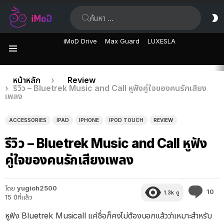
ค้นหา:
ส
ผิ
iMoD Drive
Max Guard
LUXESLA
เมนู
เรื่อง
คุณอยู่ที่นี่:
หน้าหลัก
Review
รีวิว – Bluetrek Music and Call หูฟังคู่ใจของคนรักเสียง
ล่าสุด
เพลง
ACCESSORIES
IPAD
IPHONE
IPOD TOUCH
REVIEW
รีวิว – Bluetrek Music and Call หูฟัง
คู่ใจของคนรักเสียงเพลง
โดย
yugioh2500
คว
10
1.3k
ดู
15 ปีที่แล้ว
คิด
เห็
หูฟัง Bluetrek Musicall แค่ชื่อก็คงไม่ต้องบอกแล้วว่าเหมาะสำหรับ