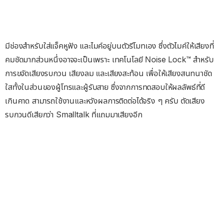
มีช่องสำหรับใส่แจ็คหูฟัง และไมค์อยู่บนตัวรีโมทเอง ซึ่งตัวไมค์ให้เสียงที่
คมชัดมากส่วนหนึ่งอาจจะเป็นเพราะ เทคโนโลยี Noise Lock™ สำหรับ
การขจัดเสียงรบกวน เสียงลม และเสียงสะท้อน เพื่อให้เสียงสนทนาชัด
ใสทั้งในส่วนของผู้โทรและผู้รับสาย ซึ่งจากการทดสอบให้ผลลัพธ์ที่ดี
เกินคาด สามารถใช้งานและหวังผลการติดต่อได้จริง ๆ ครับ ตัดเสียง
รบกวนดีเสียกว่า Smalltalk ที่แถมมาเสียงอีก