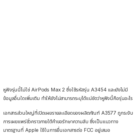
หูฟังรุ่นนี้ไม่ใช่ AirPods Max 2 ซึ่งใช้รหัสรุ่น A3454 และยังไม่มี
ข้อมูลอื่นใดเพิ่มเติม ทำให้ยังไม่สามารถระบุได้แน่ชัดว่าหูฟังนี้คือรุ่นอะไร
เอกสารส่วนใหญ่ที่เปิดเผยรายละเอียดของผลิตภัณฑ์ A3577 ถูกระงับ
การเผยแพร่ชั่วคราวภายใต้คำขอรักษาความลับ ซึ่งเป็นแนวทาง
มาตรฐานที่ Apple ใช้ในการยื่นเอกสารต่อ FCC อยู่เสมอ