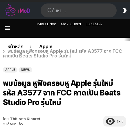
ค้นหา:
ส
ผิ
iMoD Drive
Max Guard
LUXESLA
เมนู
เรื่อง
คุณอยู่ที่นี่:
หน้าหลัก
Apple
พบข้อมูล หูฟังครอบหู Apple รุ่นใหม่ รหัส A3577 จาก FCC
ล่าสุด
คาดเป็น Beats Studio Pro รุ่นใหม่
APPLE
NEWS
พบข้อมูล หูฟังครอบหู Apple รุ่นใหม่
รหัส A3577 จาก FCC คาดเป็น Beats
Studio Pro รุ่นใหม่
โดย
Thitirath Kinaret
2k
ดู
2 เดือนที่แล้ว