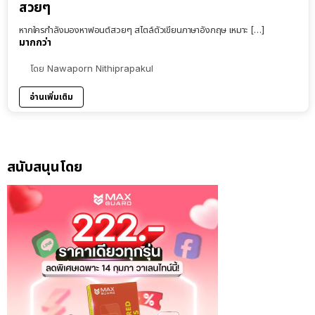
สวยๆ
หากใครกำลังมองหาฟอนต์สวยๆ สไตล์ตัวเขียนภาษาอังกฤษ เหมาะ […]
มากกว่า
โดย
Nawaporn Nithiprapakul
อ่านเพิ่มเติม
สนับสนุนโดย