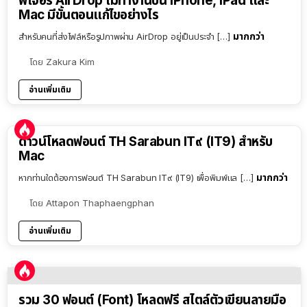
ฟีเจอร์ AirDrop ไม่ทำงานบน iPhone, iPad และ
Mac มีขั้นตอนแก้ไขอย่างไร
มากกว่า
สำหรับคนที่ส่งไฟล์หรือรูปภาพผ่าน AirDrop อยู่เป็นประจำ […]
โดย
Zakura Kim
อ่านเพิ่มเติม
ดาวน์โหลดฟอนต์ TH Sarabun IT๙ (IT9) สำหรับ
Mac
มากกว่า
หากท่านใดต้องการฟอนต์ TH Sarabun IT๙ (IT9) เพื่อพิมพ์แล […]
โดย
Attapon Thaphaengphan
อ่านเพิ่มเติม
รวม 30 ฟอนต์ (Font) โหลดฟรี สไตล์ตัวเขียนลายมือ