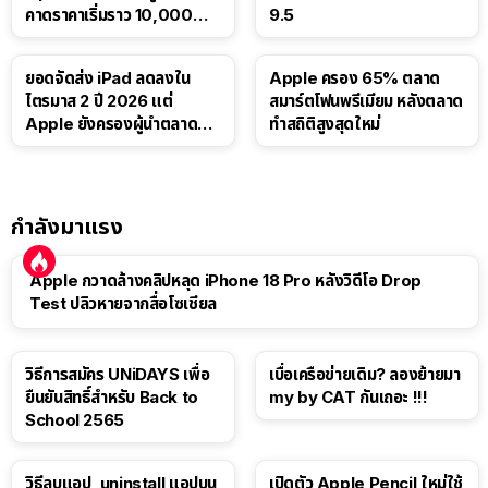
คาดราคาเริ่มราว 10,000
9.5
บาท
ยอดจัดส่ง iPad ลดลงใน
Apple ครอง 65% ตลาด
ไตรมาส 2 ปี 2026 แต่
สมาร์ตโฟนพรีเมียม หลังตลาด
Apple ยังครองผู้นำตลาด
ทำสถิติสูงสุดใหม่
แท็บเล็ต
กำลังมาแรง
Apple กวาดล้างคลิปหลุด iPhone 18 Pro หลังวิดีโอ Drop
Test ปลิวหายจากสื่อโซเชียล
วิธีการสมัคร UNiDAYS เพื่อ
เบื่อเครือข่ายเดิม? ลองย้ายมา
ยืนยันสิทธิ์สำหรับ Back to
my by CAT กันเถอะ !!!
School 2565
วิธีลบแอป, uninstall แอปบน
เปิดตัว Apple Pencil ใหม่ใช้