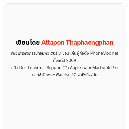
เขียนโดย
Attapon Thaphaengphan
ศิษย์เก่าวิศวกรรมคอมพิวเตอร์ ม. ขอนแก่น ผู้ก่อตั้ง iPhoneMod.net
ตั้งแต่ปี 2009
อดีต Dell Technical Support รู้จัก ​Apple เพราะ Macbook Pro
และใช้ iPhone ตั้งแต่รุ่น 3G จนถึงปัจจุบัน