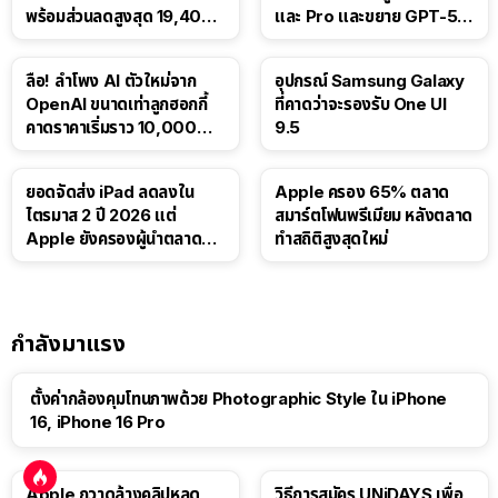
พร้อมส่วนลดสูงสุด 19,400
และ Pro และขยาย GPT-5.6
บาท
Luna ให้ผู้ใช้ฟรี
ลือ! ลำโพง AI ตัวใหม่จาก
อุปกรณ์ Samsung Galaxy
OpenAI ขนาดเท่าลูกฮอกกี้
ที่คาดว่าจะรองรับ One UI
คาดราคาเริ่มราว 10,000
9.5
บาท
ยอดจัดส่ง iPad ลดลงใน
Apple ครอง 65% ตลาด
ไตรมาส 2 ปี 2026 แต่
สมาร์ตโฟนพรีเมียม หลังตลาด
Apple ยังครองผู้นำตลาด
ทำสถิติสูงสุดใหม่
แท็บเล็ต
กำลังมาแรง
ตั้งค่ากล้องคุมโทนภาพด้วย Photographic Style ใน iPhone
16, iPhone 16 Pro
Apple กวาดล้างคลิปหลุด
วิธีการสมัคร UNiDAYS เพื่อ