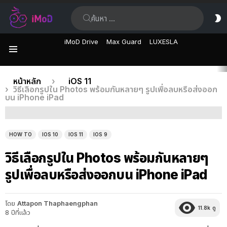
ค้นหา:
ส
ผิ
iMoD Drive
Max Guard
LUXESLA
เมนู
เรื่อง
คุณอยู่ที่นี่:
หน้าหลัก
iOS 11
วิธีเลือกรูปใน Photos พร้อมกันหลายๆ รูปเพื่อลบหรือส่งออก
ล่าสุด
บน iPhone iPad
HOW TO
IOS 10
IOS 11
IOS 9
วิธีเลือกรูปใน Photos พร้อมกันหลายๆ
รูปเพื่อลบหรือส่งออกบน iPhone iPad
โดย
Attapon Thaphaengphan
11.8k
ดู
8 ปีที่แล้ว