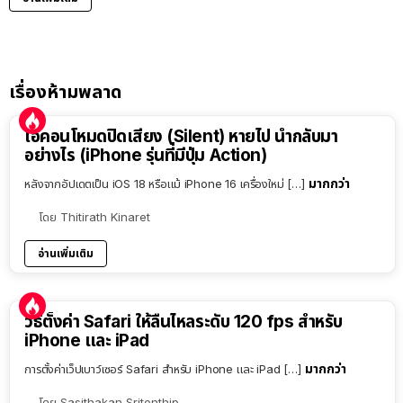
เรื่องห้ามพลาด
ไอคอนโหมดปิดเสียง (Silent) หายไป นำกลับมา
อย่างไร (iPhone รุ่นที่มีปุ่ม Action)
มากกว่า
หลังจากอัปเดตเป็น iOS 18 หรือแม้ iPhone 16 เครื่องใหม่ […]
โดย
Thitirath Kinaret
อ่านเพิ่มเติม
วิธีตั้งค่า Safari ให้ลื่นไหลระดับ 120 fps สำหรับ
iPhone และ iPad
มากกว่า
การตั้งค่าเว็ปเบาว์เซอร์ Safari สำหรับ iPhone และ iPad […]
โดย
Sasithakan Sritonthip