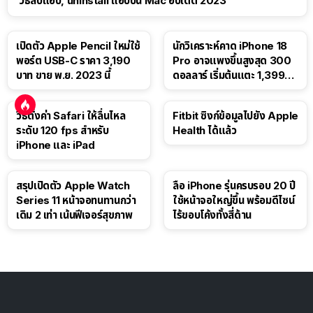
วิธีลบแอป, uninstall แอปบน Mac อัปเดต 2023
เปิดตัว Apple Pencil ใหม่ใช้
นักวิเคราะห์คาด iPhone 18
พอร์ต USB-C ราคา 3,190
Pro อาจแพงขึ้นสูงสุด 300
บาท ขาย พ.ย. 2023 นี้
ดอลลาร์ เริ่มต้นแตะ 1,399
ดอลลาร์
วิธีตั้งค่า Safari ให้ลื่นไหล
Fitbit ซิงก์ข้อมูลไปยัง Apple
ระดับ 120 fps สำหรับ
Health ได้แล้ว
iPhone และ iPad
สรุปเปิดตัว Apple Watch
ลือ iPhone รุ่นครบรอบ 20 ปี
Series 11 หน้าจอทนทานกว่า
ใช้หน้าจอใหญ่ขึ้น พร้อมดีไซน์
เดิม 2 เท่า เน้นฟีเจอร์สุขภาพ
ไร้ขอบโค้งทั้งสี่ด้าน