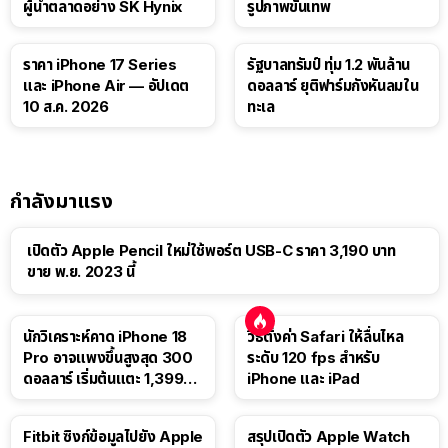
ผู้นำตลาดอย่าง SK Hynix
รูปภาพขั้นเทพ
ราคา iPhone 17 Series
รัฐบาลทรัมป์ ทุ่ม 1.2 พันล้าน
และ iPhone Air — อัปเดต
ดอลลาร์ ยุติฟาร์มกังหันลมใน
10 ส.ค. 2026
ทะเล
กำลังมาแรง
เปิดตัว Apple Pencil ใหม่ใช้พอร์ต USB-C ราคา 3,190 บาท
ขาย พ.ย. 2023 นี้
นักวิเคราะห์คาด iPhone 18
วิธีตั้งค่า Safari ให้ลื่นไหล
Pro อาจแพงขึ้นสูงสุด 300
ระดับ 120 fps สำหรับ
ดอลลาร์ เริ่มต้นแตะ 1,399
iPhone และ iPad
ดอลลาร์
Fitbit ซิงก์ข้อมูลไปยัง Apple
สรุปเปิดตัว Apple Watch