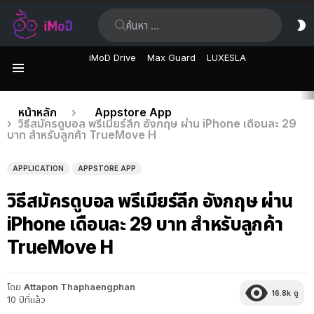
ค้นหา:
ส
ผิ
iMoD Drive
Max Guard
LUXESLA
เมนู
เรื่อง
คุณอยู่ที่นี่:
หน้าหลัก
Appstore App
วิธีสมัครดูบอล พรีเมียร์ลีก อังกฤษ ผ่าน iPhone เดือนละ 29
ล่าสุด
บาท สำหรับลูกค้า TrueMove H
APPLICATION
APPSTORE APP
วิธีสมัครดูบอล พรีเมียร์ลีก อังกฤษ ผ่าน
iPhone เดือนละ 29 บาท สำหรับลูกค้า
TrueMove H
โดย
Attapon Thaphaengphan
16.8k
ดู
10 ปีที่แล้ว