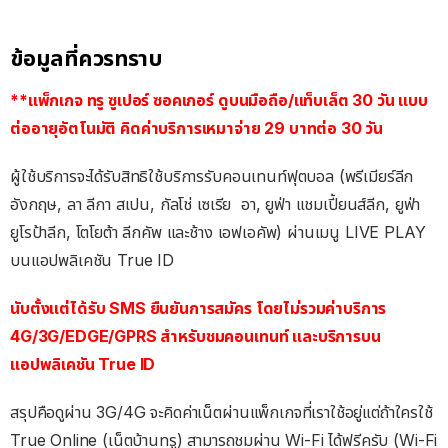
ข้อมูลที่ควรทราบ
**แพ็กเกจ ทรู ซูเปอร์ ซอคเกอร์ ดูบนมือถือ/แท็บเล็ต 30 วัน แบบ
ต่ออายุอัตโนมัติ คิดค่าบริการเหมาจ่าย 29 บาทต่อ 30 วัน
ผู้ใช้บริการจะได้รับสิทธิใช้บริการรับคอนเทนท์ฟุตบอล (พรีเมียร์ลีก
อังกฤษ, ลา ลีกา สเปน, กัลโช่ เซเรีย อา, ยูฟ่า แชมเปี้ยนส์ลีก, ยูฟ่า
ยูโรป้าลีก, โตโยต้า ลีกคัพ และช้าง เอฟเอคัพ) ผ่านเมนู LIVE PLAY
บนแอปพลิเคชัน True ID
นับตั้งแต่ได้รับ SMS ยืนยันการสมัคร โดยไม่รวมค่าบริการ
4G/3G/EDGE/GPRS สำหรับชมคอนเทนท์ และบริการบน
แอปพลิเคชัน True ID
สรุปคือดูผ่าน 3G/4G จะคิดค่าเน็ตผ่านแพ็กเกจที่เราใช้อยู่แต่ถ้าใครใช้
True Online (เน็ตบ้านทรู) สามารถชมผ่าน Wi-Fi ได้ฟรีครับ (Wi-Fi