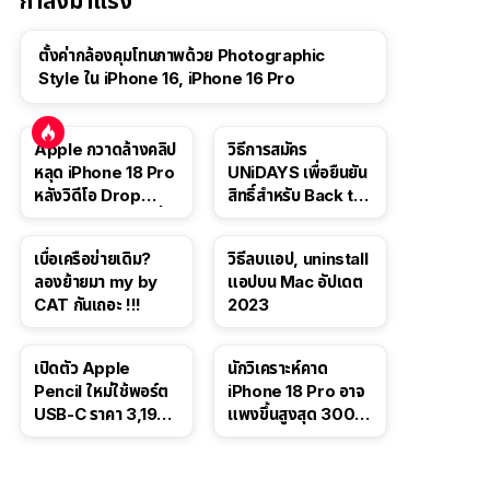
กำลังมาแรง
ตั้งค่ากล้องคุมโทนภาพด้วย Photographic
Style ใน iPhone 16, iPhone 16 Pro
Apple กวาดล้างคลิป
วิธีการสมัคร
หลุด iPhone 18 Pro
UNiDAYS เพื่อยืนยัน
หลังวิดีโอ Drop
สิทธิ์สำหรับ Back to
Test ปลิวหายจากสื่อ
School 2565
โซเชียล
เบื่อเครือข่ายเดิม?
วิธีลบแอป, uninstall
ลองย้ายมา my by
แอปบน Mac อัปเดต
CAT กันเถอะ !!!
2023
เปิดตัว Apple
นักวิเคราะห์คาด
Pencil ใหม่ใช้พอร์ต
iPhone 18 Pro อาจ
USB-C ราคา 3,190
แพงขึ้นสูงสุด 300
บาท ขาย พ.ย. 2023
ดอลลาร์ เริ่มต้นแตะ
นี้
1,399 ดอลลาร์