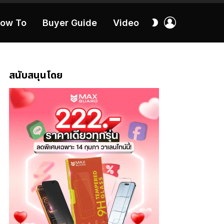
เข้า
สลับ
ow To
Buyer Guide
Video
สู่
ผิว
ระบบ
40:16
สนับสนุนโดย