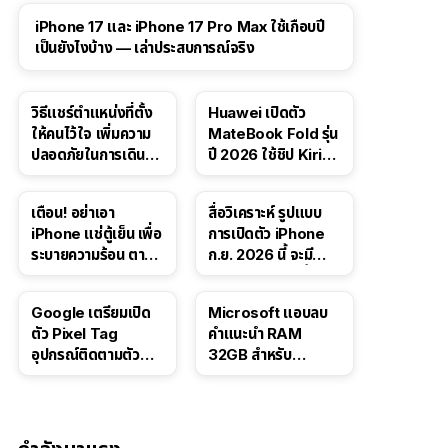
41:47
iPhone 17 และ iPhone 17 Pro Max ใช้เกือบปี
เป็นยังไงบ้าง — เล่าประสบการณ์จริง
วิธีแชร์ตำแหน่งที่ตั้ง
Huawei เปิดตัว
ให้คนไว้ใจ เพิ่มความ
MateBook Fold รุ่น
ปลอดภัยในการเดิน
ปี 2026 ใช้ชิป Kirin
ทาง สำหรับ iPhone,
X90 Plus
iPad
เตือน! อย่าเอา
สื่อวิเคราะห์ รูปแบบ
iPhone แช่ตู้เย็น เพื่อ
การเปิดตัว iPhone
ระบายความร้อน ตาม
ก.ย. 2026 นี้ จะมี
คำแนะนำใน TikTok
“ชีวิตชีวา” มากขึ้น
Google เตรียมเปิด
Microsoft แอบลบ
ตัว Pixel Tag
คำแนะนำ RAM
อุปกรณ์ติดตามตัว
32GB สำหรับ
ราคาเดียวกับ AirTag
Windows 11 ออก
จากเว็บตัวเอง