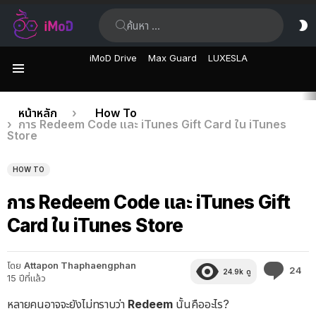
ค้นหา:
ส
ผิ
iMoD Drive
Max Guard
LUXESLA
เมนู
เรื่อง
คุณอยู่ที่นี่:
หน้าหลัก
How To
การ Redeem Code และ iTunes Gift Card ใน iTunes
ล่าสุด
Store
HOW TO
การ Redeem Code และ iTunes Gift
Card ใน iTunes Store
โดย
Attapon Thaphaengphan
คว
24
24.9k
ดู
15 ปีที่แล้ว
คิด
เห็
หลายคนอาจจะยังไม่ทราบว่า
Redeem
นั้นคืออะไร?