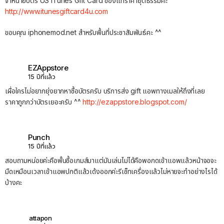
จำหน่ายบัตร US iTunes Gift Card ของแท้ราคายุติธรรมคะ
http://www.itunesgiftcard4u.com
ขอบคุณ iphonemod.net สำหรับพื้นที่ประชาสัมพันธ์คะ ^^
EZAppstore
15 ปีที่แล้ว
เผื่อใครไม่อยากยุ่งยากหาซื้อบัตรครับ บริการส่ง gift แอพทางเมลให้ถึงที่เลย
ราคาถูกกว่าบัตรเยอะครับ ^^
http://ezappstore.blogspot.com/
Punch
15 ปีที่แล้ว
สอบถามหน่อยค่ะคือพั้นซื้อเกมส์มาแต่มันเล่นไม่ได้คือพอกดเข้าแอพแล้วหน้าจอจะ
มืดเหมือนเวลาเข้าแอพปกติแล้วเด้งออกค่ะรีเซ็ทเครื่องแล้วไม่หายจะทำอย่างไรได้
บ้างคะ
attapon