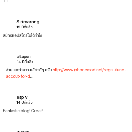
TT
Sirimarong
15 ปีที่แล้ว
สมัครแอปสโตรไม่ใด้ทำไง
attapon
14 ปีที่แล้ว
อ่านและทำความเข้าใจดีๆ ครับ
http://www.iphonemod.net/regis-itune-
accout-for-d
…
esp v
14 ปีที่แล้ว
Fantastic blog! Great!
meow