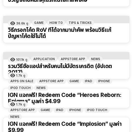
GAME
HOW TO
TIPS & TRICKS
36.6k
ดู
วิธีกรอกโค้ด RoV ที่ได้จากมาม่าคัพ พร้อมวิธีแก้
ปัญหาโค้ดใช้ไม่ได้
APPLICATION
APPSTORE APP
NEWS
101.1k
ดู
รวมวิธีซื้อแอปสำหรับคนไม่มีบัตรเครดิต (อัปเดต
2017)
1.7k
ดู
APPS ON SALE
APPSTORE APP
GAME
IPAD
IPHONE
IPOD TOUCH
NEWS
IGN แจกฟรี! Redeem Code “Heroes Reborn:
Enigma” มูลค่า $4.99
1.7k
ดู
APPSTORE APP
GAME
IPAD
IPHONE
IPOD TOUCH
NEWS
IGN แจกฟรี! Redeem Code “Implosion” มูลค่า
$9.99