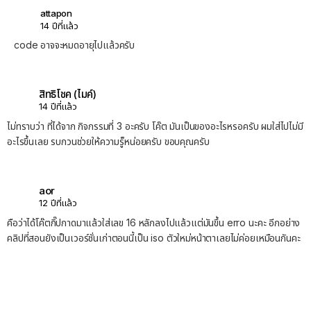
attapon
14 ปีที่แล้ว
code อาจจะหมดอายุไปแล้วครับ
สิทธิโชค (ไมค์)
14 ปีที่แล้ว
ไม่ทราบว่า ที่ได้จาก กิจกรรมที่ 3 อะครับ โค๊ต มันเป็นของอะไรหรอครับ ผมใส่ไปไม่มี
อะไรขึ้นเลย รบกวนช่วยให้ความรู็หน่อยครับ ขอบคุณครับ
aor
12 ปีที่แล้ว
คือว่าได้โค๊ตกิ๊ปกาดมาแล้วใส่เลข 16 หลักลงไปแล้วแต่มันขึ้น erro นะคะ อีกอย่าง
คลิปที่สอนยังเป็นเวอร์ชั่นเก่าตอนนี้เป็น iso ตัวใหม่หน้าตาเลยไม่ค่อยเหมือนกันคะ