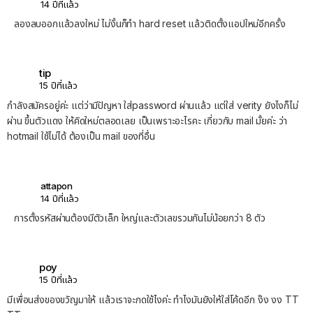
14 ปีที่แล้ว
ลองลบออกแล้วลงใหม่ ไม่งั้นก็ทำ hard reset แล้วติดตั้งแอปใหม่อีกครั้ง
tip
15 ปีที่แล้ว
กำลังสมัครอยู่ค่ะ แต่ว่ามีปัญหา ใส่password ผ่านแล้ว แต่ใส่ verity ยังไงก็ไม่
ผ่าน ขึ้นตัวแดง ให้คิดใหม่ตลอดเลย เป็นเพราะอะไรคะ เกี่ยวกับ mail มั้ยค่ะ ว่า
hotmail ใช้ไม่ได้ ต้องเป็น mail ของที่อื่น
attapon
14 ปีที่แล้ว
การตั้งรหัสผ่านต้องมีตัวเล็ก ใหญ่และตัวเลขรวมกันไม่น้อยกว่า 8 ตัว
poy
15 ปีที่แล้ว
มีเพื่อนส่งของขวัญมาให้ แล้วเราจะกดใช้ไงค่ะ ทำไงมันยังให้ใส่โค้ดอีก ง๊ง งง TT