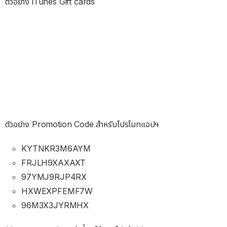
ตัวอย่าง iTunes Gift cards
ตัวอย่าง Promotion Code สำหรับโปรโมทแอปฯ
KYTNKR3M6AYM
FRJLH9XAXAXT
97YMJ9RJP4RX
HXWEXPFEMF7W
96M3X3JYRMHX